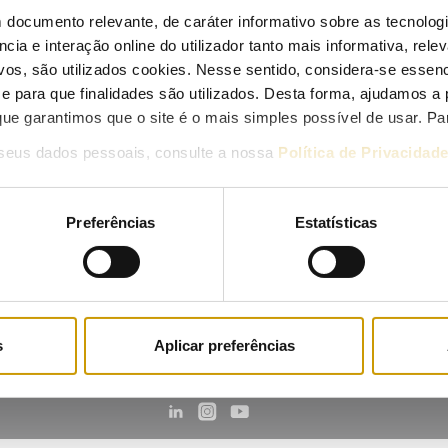
 documento relevante, de caráter informativo sobre as tecnolog
ais de 250 participantes na formação da ERSE sobre energia em 
ncia e interação online do utilizador tanto mais informativa, relev
9/01/2018
vos, são utilizados cookies. Nesse sentido, considera-se essenc
para que finalidades são utilizados. Desta forma, ajudamos a 
ue garantimos que o site é o mais simples possível de usar. P
seus dados pessoais, consulte a nossa
Política de Privacidad
ublicada em DR a Diretiva da ERSE sobre operacionalização do reg
3/01/2018
Preferências
Estatísticas
revious
1
2
3
4
s
Aplicar preferências
Contacts
Mailing list
Privacy policy
Cookies