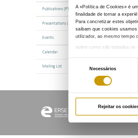
A «Política de Cookies» é um
M
Publications (PT)
finalidade de tornar a experiê
0
Para concretizar estes objeti
Presentations (PT)
saibam que cookies usamos e 
utilizador, ao mesmo tempo q
Events
sobre como são tratados os 
P
Calendar
Seleção
0
Mailing List
Necessários
de
consentimento
P
«
Rejeitar os cookie