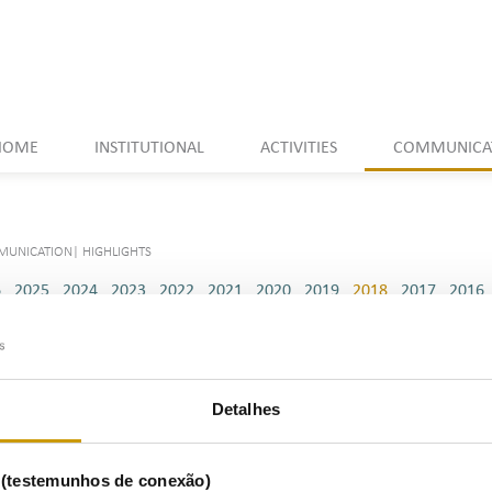
HOME
INSTITUTIONAL
ACTIVITIES
COMMUNICA
UNICATION
|
HIGHLIGHTS
6
2025
2024
2023
2022
2021
2020
2019
2018
2017
2016
Highlights
Detalhes
s (testemunhos de conexão)