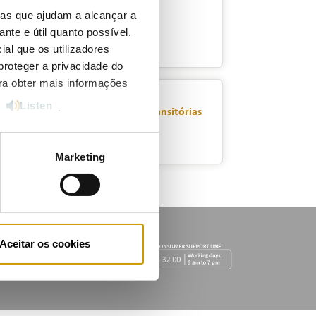
ias que ajudam a alcançar a
2017
ante e útil quanto possível.
ial que os utilizadores
proteger a privacidade do
ara obter mais informações
Listen
e
.
ime equiparado ao das tarifas transitórias
Marketing
Aceitar os cookies