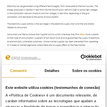
Electricity can be generated using different technologies, from renewable to thermal sources. The
energy produced is injected in real time into the transmission network (high or extra-high voltage)
or the distribution network (medium and low voltage) in real time, depending on the grid
connection, and delivered to the points of consumption.
The electricity supply activity is the last stage in the electricity supply chain and the one directly
related to consumers.
Consumers are free to choose their supplier and to switch whenever they find
offers
more suitable
to their type of consumption. Suppliers of last resort (SLR) exist to guarantee the supply of electricity
to economically vulnerable customers, whose market supplier has been prevented from operating
or in areas or market segments where there are no supply offers on the free market.
To find out more about this, have a look at the pedagogical guide
Electricity: how does it work?
Consentir
Detalhes
Sobre os cookies
Este website utiliza cookies (testemunhos de conexão)
A «Política de Cookies» é um documento relevante, de
caráter informativo sobre as tecnologias que ajudam a
alcançar a finalidade de tornar a experiência e interação