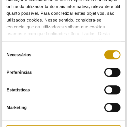
online do utilizador tanto mais informativa, relevante e útil
ELECTRICITY
quanto possível. Para concretizar estes objetivos, são
utilizados cookies. Nesse sentido, considera-se
The sector
essencial que os utilizadores saibam que cookies
usamos e para que finalidades são utilizados. Desta
Functioning
forma, ajudamos a proteger a privacidade do utilizador,
ao mesmo tempo que garantimos que o site é o mais
Seleção
Value Chain
simples possível de usar. Para obter mais informações
Necessários
de
sobre como são tratados os seus dados pessoais,
consentimento
consulte a nossa
Política de Privacidade
.
Market
Preferências
Production
Estatísticas
Transmission
Marketing
Distribution
Retail suppliers