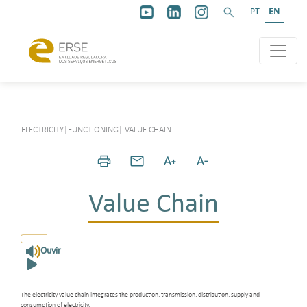
PT
EN
ELECTRICITY
|
FUNCTIONING
|
VALUE CHAIN
Value Chain
Ouvir
The electricity value chain integrates the production, transmission, distribution, supply and
consumption of electricity.