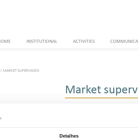
HOME
INSTITUTIONAL
ACTIVITIES
COMMUNICA
S
|
MARKET SUPERVISION
Market superv
Bulletins
Studies and Reports
Bottled LPG Price Monitoring
Detalhes
Fuel Price Monitoring