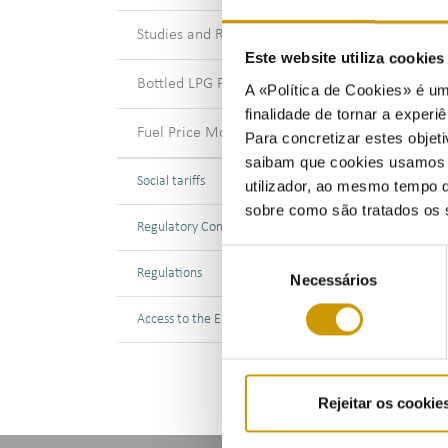
Studies and Reports
Este website utiliza cookie
Bottled LPG Price Monitoring
A «Política de Cookies» é um
finalidade de tornar a experiê
Fuel Price Monitoring
Para concretizar estes objeti
saibam que cookies usamos e 
Social tariffs
utilizador, ao mesmo tempo q
sobre como são tratados os 
Regulatory Contribution
Seleção
Regulations
Necessários
de
consentimento
Access to the Energy One-Stop Shop
Rejeitar os cookie