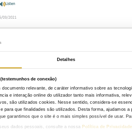
Listen
6/03/2021
ovo Regulamento do Plano de Promoção da Eficiência no Consum
Listen
Detalhes
5/03/2021
s (testemunhos de conexão)
 documento relevante, de caráter informativo sobre as tecnolog
ncia e interação online do utilizador tanto mais informativa, relev
egociação na plataforma MIBGAS de produtos com entrega em Po
vos, são utilizados cookies. Nesse sentido, considera-se essenc
Listen
para que finalidades são utilizados. Desta forma, ajudamos a 
ue garantimos que o site é o mais simples possível de usar. P
6/03/2021
seus dados pessoais, consulte a nossa
Política de Privacidad