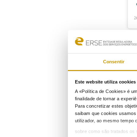
2
N
Consentir
2
Este website utiliza cookie
A «Política de Cookies» é um
finalidade de tornar a experiê
N
Para concretizar estes objeti
saibam que cookies usamos e 
utilizador, ao mesmo tempo q
1
sobre como são tratados os 