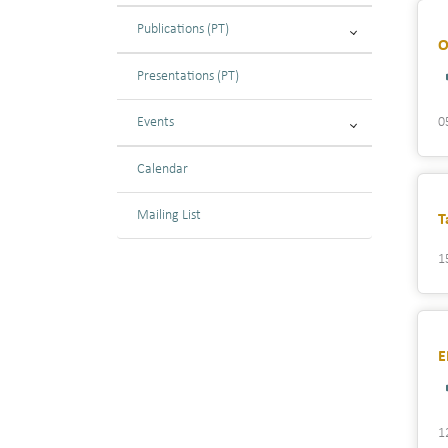
Publications (PT)
O
Presentations (PT)
Events
0
Calendar
Mailing List
T
1
E
1