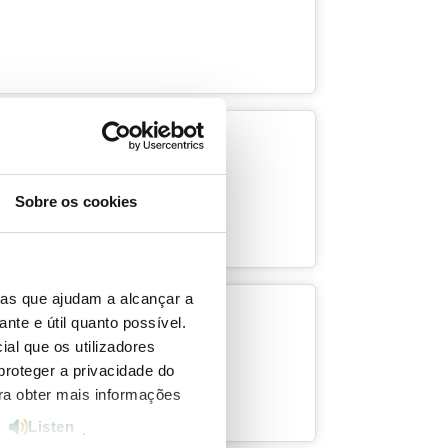
o de energia (PPEC)
Sobre os cookies
ias que ajudam a alcançar a
ante e útil quanto possível.
rtugal arranca hoje
ial que os utilizadores
proteger a privacidade do
ara obter mais informações
Listen
e
.