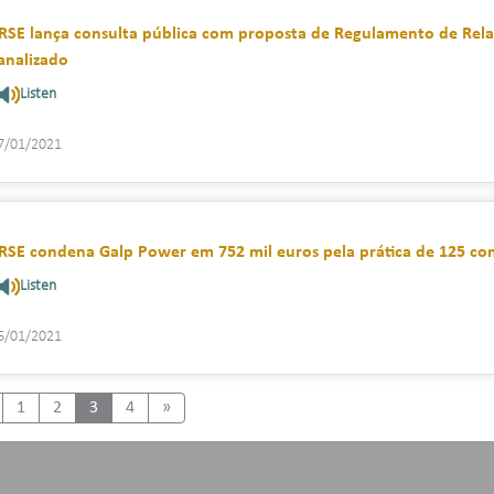
RSE lança consulta pública com proposta de Regulamento de Rela
analizado
Listen
7/01/2021
RSE condena Galp Power em 752 mil euros pela prática de 125 c
Listen
6/01/2021
revious
Next
1
2
3
4
»