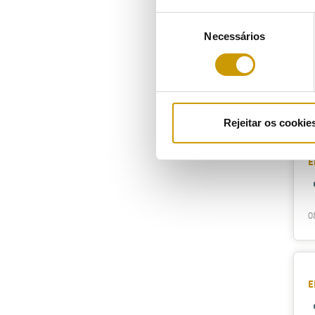
Seleção
Necessários
de
E
consentimento
1
Rejeitar os cookie
E
0
E