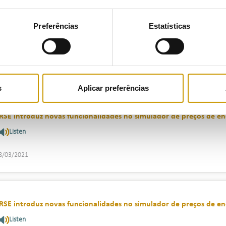
Preferências
Estatísticas
RSE lança guia informativo para consumidores vulneráveis de elet
Listen
5/03/2021
s
Aplicar preferências
RSE introduz novas funcionalidades no simulador de preços de en
Listen
8/03/2021
RSE introduz novas funcionalidades no simulador de preços de en
Listen