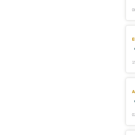
0
E
1
A
0