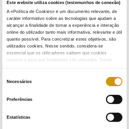
Este website utiliza cookies (testemunhos de conexão)
development of gas interconnections between the
A «Política de Cookies» é um documento relevante, de
Iberian Peninsula and France
caráter informativo sobre as tecnologias que ajudam a
Listen
alcançar a finalidade de tornar a experiência e interação
online do utilizador tanto mais informativa, relevante e útil
07/07/2003
quanto possível. Para concretizar estes objetivos, são
utilizados cookies. Nesse sentido, considera-se
essencial que os utilizadores saibam que cookies
usamos e para que finalidades são utilizados. Desta
Reguladores de energia da União Europeia criam
forma, ajudamos a proteger a privacidade do utilizador,
Conselho dos Reguladores Europeus de Energia
ao mesmo tempo que garantimos que o site é o mais
Seleção
Listen
simples possível de usar. Para obter mais informações
Necessários
de
sobre como são tratados os seus dados pessoais,
consentimento
11/06/2003
Listen
consulte a nossa
Política de Privacidade
.
Preferências
Estatísticas