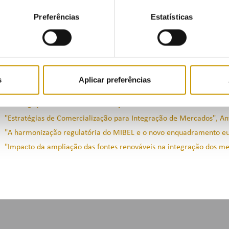
l que o Brasil pode desempenhar nesse processo, bem como o recent
gias renováveis e o impacto das mesmas na integração dos mercados
Preferências
Estatísticas
"A Experiência Europeia e Ibérica de Integração de Mercados de En
"O Processo de Integração Energética na América do Sul e o Papel d
"MIBEL enquanto mercado spot e a prazo - O funcionamento do mer
"The Iberian Power Derivatives Market", Jorge Simão - OMIP
s
Aplicar preferências
"Desenhos de mercados de energia com alta participação de renov
"Interligações e Mercado de Serviços de Sistema - A realidade do 
"Estratégias de Comercialização para Integração de Mercados", A
"A harmonização regulatória do MIBEL e o novo enquadramento eur
"Impacto da ampliação das fontes renováveis na integração dos me