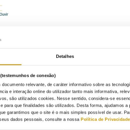
Ouvir
3/2011
tidade Reguladora dos Serviços Energéticos (ERSE) promoveu no di
ercados de Energia Eléctrica e Formação de Preços”, que reuniu, em
Detalhes
 e da REN e brasileiros do Grupo de Estudos do Sector Eléctrico (G
E) e da Empresa de Pesquisa Energética (EPE).
s (testemunhos de conexão)
contro permitiu perceber os desafios que os dois países enfrentam 
 documento relevante, de caráter informativo sobre as tecnolog
gia eléctrica, bem como as diferentes estratégias adoptadas para o c
ncia e interação online do utilizador tanto mais informativa, relev
e sentido, foi analisado o Mercado Ibérico de Electricidade (MIBEL) 
vos, são utilizados cookies. Nesse sentido, considera-se essenc
ado único europeu, a sua actual realidade no contexto europeu e os
para que finalidades são utilizados. Desta forma, ajudamos a 
onização regulatória.
ue garantimos que o site é o mais simples possível de usar. P
seus dados pessoais, consulte a nossa
Política de Privacidad
tivamente ao Brasil, foram analisadas as perspectivas da integração 