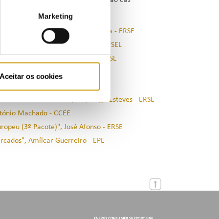
e desafio colocado com a introdução das
 de energia.
Marketing
ergia Eléctrica", Hermínio Moreira - ERSE
o Brasil", Nivalde J. de Castro - GESEL
cado spot", Eduardo Teixeira - ERSE
Aceitar os cookies
áveis", Roberto Brandão - GESEL
MIBEL no contexto Europeu", Jorge Esteves - ERSE
ntónio Machado - CCEE
opeu (3º Pacote)", José Afonso - ERSE
rcados", Amílcar Guerreiro - EPE