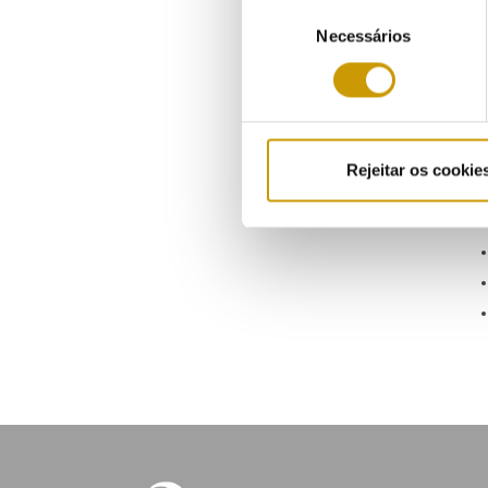
pape
Seleção
ener
Necessários
de
consentimento
Rejeitar os cookie