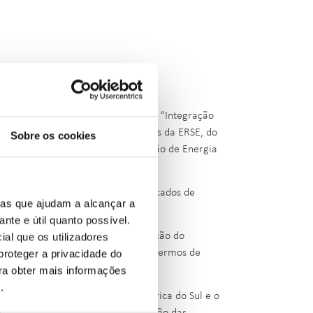
a 04 de Março um Workshop sobre a “Integração
 Lisboa, especialistas portugueses da ERSE, do
Sobre os cookies
ESEL), da Câmara de Comercialização de Energia
relativamente à integração dos mercados de
ias que ajudam a alcançar a
onseguir.
ante e útil quanto possível.
e a sua importância para a construção do
ial que os utilizadores
 desafios que ainda subsistem em termos de
proteger a privacidade do
ara obter mais informações
e
.
energética ao nível de toda a América do Sul e o