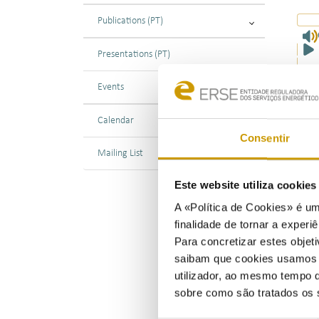
Publications (PT)
Presentations (PT)
Events
09/0
A En
Calendar
de M
Consentir
OMIP
Mailing List
(CCE
Este website utiliza cookie
O en
A «Política de Cookies» é um
ener
finalidade de tornar a experiê
Ness
Para concretizar estes objeti
merc
saibam que cookies usamos e 
harm
utilizador, ao mesmo tempo q
sobre como são tratados os 
Rela