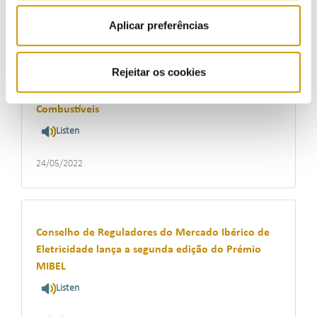
27/05/2022
Aplicar preferências
Rejeitar os cookies
ERSE publica a partir de 30 de maio um novo
Relatório semanal de Supervisão dos Preços dos
Combustíveis
Listen
24/05/2022
Conselho de Reguladores do Mercado Ibérico de
Eletricidade lança a segunda edição do Prémio
MIBEL
Listen