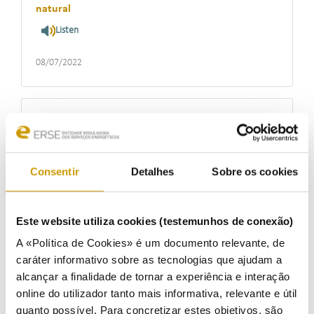
natural
Listen
08/07/2022
Tarifas de eletricidade no mercado regulado
baixam 2,6% a partir de 1 de julho de 2022
Listen
Consentir
Detalhes
Sobre os cookies
15/06/2022
Este website utiliza cookies (testemunhos de conexão)
A «Política de Cookies» é um documento relevante, de
caráter informativo sobre as tecnologias que ajudam a
ERSE condena EDP Comercial em 200 mil euros
alcançar a finalidade de tornar a experiência e interação
pela prática de 19 infrações
online do utilizador tanto mais informativa, relevante e útil
Listen
quanto possível. Para concretizar estes objetivos, são