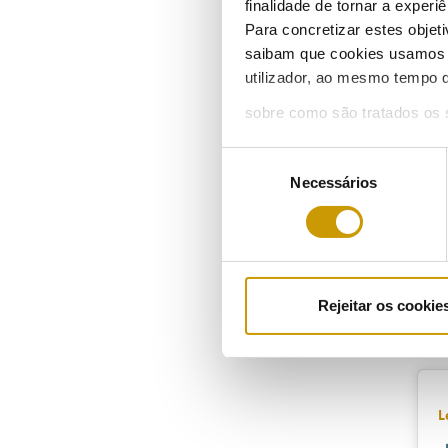
finalidade de tornar a experiê
Para concretizar estes objeti
saibam que cookies usamos e 
R
utilizador, ao mesmo tempo q
sobre como são tratados os 
2
Seleção
Necessários
de
consentimento
P
Rejeitar os cookie
1
L