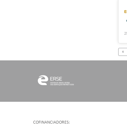
E
2
P
«
COFINANCIADORES: