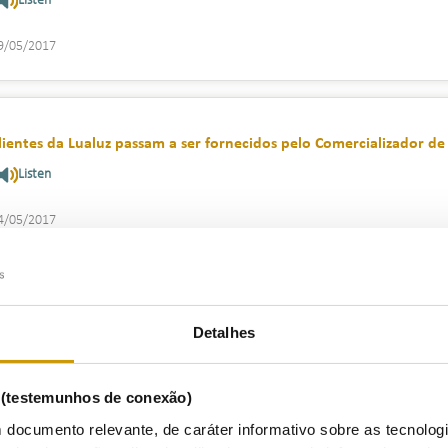
Listen
9/05/2017
lientes da Lualuz passam a ser fornecidos pelo Comercializador de
Listen
4/05/2017
RSE lança revisão dos regulamentos do setor elétrico e do Regul
Detalhes
létrico e do gás natural
Listen
s (testemunhos de conexão)
7/05/2017
 documento relevante, de caráter informativo sobre as tecnolog