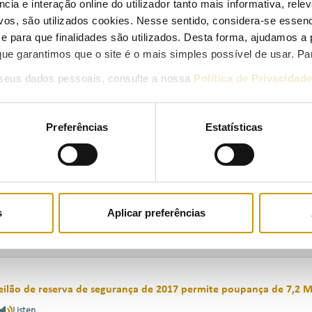
ncia e interação online do utilizador tanto mais informativa, relev
vos, são utilizados cookies. Nesse sentido, considera-se essenc
para que finalidades são utilizados. Desta forma, ajudamos a 
elatório da Qualidade de Serviço do Setor do Gás Natural 2015
ue garantimos que o site é o mais simples possível de usar. P
Listen
seus dados pessoais, consulte a nossa
Política de Privacidad
8/04/2017
Preferências
Estatísticas
roposta de tarifas de gás natural de julho de 2017 a junho de 201
Listen
s
Aplicar preferências
7/04/2017
eilão de reserva de segurança de 2017 permite poupança de 7,2 
Listen