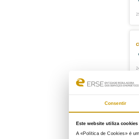
2
C
2
E
Consentir
e
Este website utiliza cookie
1
A «Política de Cookies» é um