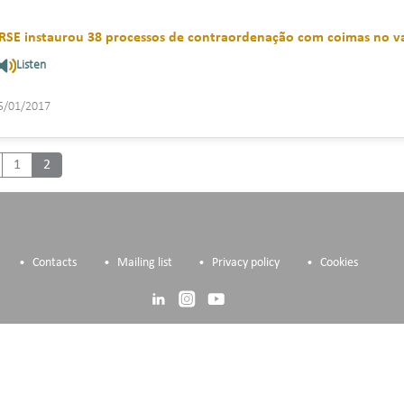
RSE instaurou 38 processos de contraordenação com coimas no va
Listen
5/01/2017
revious
1
2
Contacts
Mailing list
Privacy policy
Cookies