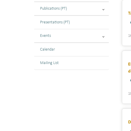
Publications (PT)
T
Presentations (PT)
Events
1
Calendar
Mailing List
E
d
1
D