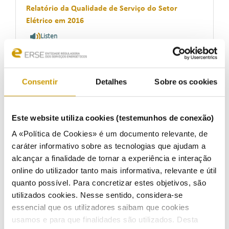
Relatório da Qualidade de Serviço do Setor
Elétrico em 2016
Listen
14/11/2017
Consentir
Detalhes
Sobre os cookies
Clientes da Elygas Power passam a ser fornecidos
Este website utiliza cookies (testemunhos de conexão)
pelo CUR
A «Política de Cookies» é um documento relevante, de
Listen
caráter informativo sobre as tecnologias que ajudam a
alcançar a finalidade de tornar a experiência e interação
13/11/2017
online do utilizador tanto mais informativa, relevante e útil
quanto possível. Para concretizar estes objetivos, são
utilizados cookies. Nesse sentido, considera-se
essencial que os utilizadores saibam que cookies
Proposta de Tarifas e Preços para a Energia
usamos e para que finalidades são utilizados. Desta
Elétrica em 2018