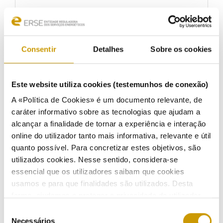
ERSE propõe medidas extraordinárias para
minimizar o efeito dos preços grossistas no
mercado de energia
Consentir
Detalhes
Sobre os cookies
Listen
01/10/2021
Este website utiliza cookies (testemunhos de conexão)
A «Política de Cookies» é um documento relevante, de
caráter informativo sobre as tecnologias que ajudam a
alcançar a finalidade de tornar a experiência e interação
Tarifas de gás natural em vigor no mercado
online do utilizador tanto mais informativa, relevante e útil
regulado a partir de 1 de outubro
quanto possível. Para concretizar estes objetivos, são
Listen
utilizados cookies. Nesse sentido, considera-se
essencial que os utilizadores saibam que cookies
30/09/2021
usamos e para que finalidades são utilizados. Desta
forma, ajudamos a proteger a privacidade do utilizador,
ao mesmo tempo que garantimos que o site é o mais
Seleção
simples possível de usar. Para obter mais informações
Necessários
de