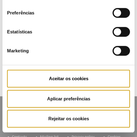
sobre como são tratados os seus dados pessoais,
consentimento
Listen
consulte a nossa
Política de Privacidade
.
Multimedia
Preferências
Publications (PT)
Estatísticas
Presentations (PT)
Marketing
Events
Calendar
Aceitar os cookies
Mailing List
Aplicar preferências
Rejeitar os cookies