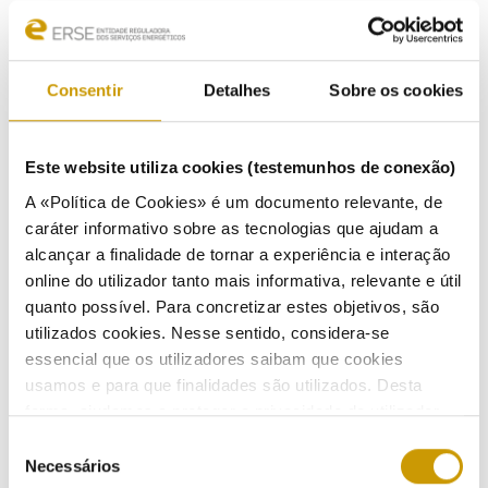
ERSE aplica medida cautelar à EDP Comercial
Listen
Consentir
Detalhes
Sobre os cookies
03/01/2018
Este website utiliza cookies (testemunhos de conexão)
A «Política de Cookies» é um documento relevante, de
Previous
«
1
2
3
caráter informativo sobre as tecnologias que ajudam a
alcançar a finalidade de tornar a experiência e interação
online do utilizador tanto mais informativa, relevante e útil
quanto possível. Para concretizar estes objetivos, são
COMMUNICATION
utilizados cookies. Nesse sentido, considera-se
essencial que os utilizadores saibam que cookies
Highlights
usamos e para que finalidades são utilizados. Desta
forma, ajudamos a proteger a privacidade do utilizador,
Press Releases
ao mesmo tempo que garantimos que o site é o mais
Seleção
simples possível de usar. Para obter mais informações
Necessários
de
Bulletins (PT)