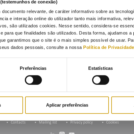
s (testemunhos de conexão)
 documento relevante, de caráter informativo sobre as tecnolog
1/2024
ncia e interação online do utilizador tanto mais informativa, relev
SE – Entidade Reguladora dos Serviços Energéticos anuncia, nos term
vos, são utilizados cookies. Nesse sentido, considera-se essenc
osta de atualização do plano de desenvolvimento e investimento da
para que finalidades são utilizados. Desta forma, ajudamos a 
 o período 2026-2030 (PDIRD-E 2024).
ue garantimos que o site é o mais simples possível de usar. P
seus dados pessoais, consulte a nossa
Política de Privacidad
nsulta pública desta proposta será realizada entre os dias 20 de nove
ada estará disponível
nesta página
do site da ERSE.
Preferências
Estatísticas
s
Aplicar preferências
Contacts
Mailing list
Privacy policy
Cookies