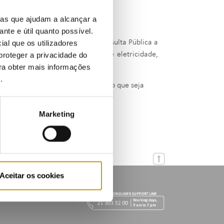
ias que ajudam a alcançar a
ante e útil quanto possível.
os da lei, que vai submeter a Consulta Pública a
ial que os utilizadores
 rede nacional de distribuição de eletricidade,
proteger a privacidade do
ara obter mais informações
e
.
mbro e 3 de janeiro de 2025, e logo que seja
Marketing
Aceitar os cookies