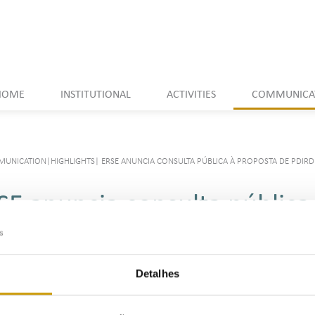
HOME
INSTITUTIONAL
ACTIVITIES
COMMUNICA
UNICATION
|
HIGHLIGHTS
|
ERSE ANUNCIA CONSULTA PÚBLICA À PROPOSTA DE PDIRD
SE anuncia consulta pública
IRD E 2024
Detalhes
Listen