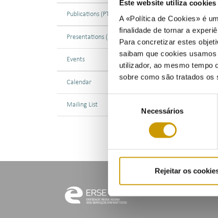
Este website utiliza cookie
Publications (PT)
A «Política de Cookies» é um
12/1
finalidade de tornar a experiê
Presentations (PT)
A ER
Para concretizar estes objeti
prop
saibam que cookies usamos e 
Events
para
utilizador, ao mesmo tempo q
sobre como são tratados os 
Calendar
A co
lanç
Seleção
Mailing List
Necessários
de
consentimento
Rejeitar os cookie