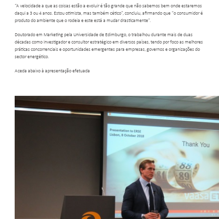
“A velocidade a que as coisas estão a evoluir é tão grande que não sabemos bem onde estaremos
daqui a 3 ou 4 anos. Estou otimista, mas também cético”, concluiu, afirmando que “o consumidor é
produto do ambiente que o rodeia e este está a mudar drasticamente”.
Doutorado em Marketing pela Universidade de Edimburgo, o trabalhou durante mais de duas
décadas como investigador e consultor estratégico em diversos países, tendo por foco as melhores
práticas concorrenciais e oportunidades emergentes para empresas, governos e organizações do
sector energético.
Aceda abaixo à apresentação efetuada