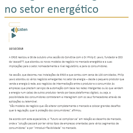
no setor energético
Listen
10/10/2018
A ERSE realizou a 08 de outubro uma sessão do ConvErse com o Dr. Philip E. Lewis, fundador e CEO
da VaasaETT, que abordou os novos modelos de negócio no mercado energético e a suas
implicações para o setor, nomeadamente a nível regulatório, e para os consumidores.
Na sessão, que decorreu nas instalações da ERSE e que contou com cerca de 100 convidados, Philip
Lewis abordou os vários negócios emergentes no setor da energia – desde o pequeno produtor que
vende a energia à rede, aos negócios de intermediação entre o produtor e o consumidor, às
empresas que prestam serviços de automação com base nas redes inteligentes ou às que vendem
a energia num cabaz de outros produtos - tendo por base plataformas digitais, ou seja, a
possibilidade dos consumidores contratarem e interagirem com os seus fornecedores através de
aplicações ou telemóvel.
“São modelos de negócio que vão alterar completamente o mercado e colocar grandes desafios
quer à regulação, quer à proteção dos consumidores”, afirmou.
De acordo com este especialista, o “futuro vai complicar-se” em relação ao desenho de mercado,
onde a “solução passará por ter vários tipos de empresas orientadas para vários segmentos de
consumidores” e por “introduzir flexibilidade” no mercado.