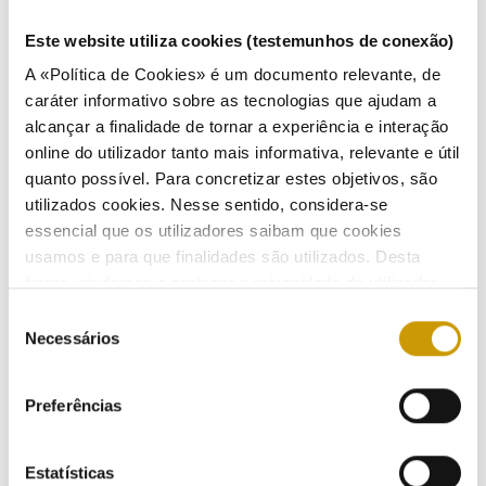
COMMUNICATION
Este website utiliza cookies (testemunhos de conexão)
Highlights
A «Política de Cookies» é um documento relevante, de
caráter informativo sobre as tecnologias que ajudam a
Press Releases
alcançar a finalidade de tornar a experiência e interação
online do utilizador tanto mais informativa, relevante e útil
Bulletins (PT)
quanto possível. Para concretizar estes objetivos, são
utilizados cookies. Nesse sentido, considera-se
Multimedia
essencial que os utilizadores saibam que cookies
usamos e para que finalidades são utilizados. Desta
Publications (PT)
forma, ajudamos a proteger a privacidade do utilizador,
ao mesmo tempo que garantimos que o site é o mais
Seleção
Presentations (PT)
simples possível de usar. Para obter mais informações
Necessários
de
sobre como são tratados os seus dados pessoais,
consentimento
Events
consulte a nossa
Política de Privacidade
.
Preferências
Calendar
Mailing List
Estatísticas