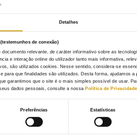
7/2020
Detalhes
LOP - Associação de Reguladores de Energia dos Países de Língua Ofi
icos de Regulação 2020”, destinado a distinguir artigos científicos d
ladoras membros da RELOP.
s (testemunhos de conexão)
 documento relevante, de caráter informativo sobre as tecnolog
 concurso, que na sua primeira edição tem como tema “A Democrati
ncia e interação online do utilizador tanto mais informativa, relev
 internacional, representando três continentes, e para o qual cada
vos, são utilizados cookies. Nesse sentido, considera-se essenc
vidualidade:
para que finalidades são utilizados. Desta forma, ajudamos a 
. Rafael Branco, Diretor Executivo da Agência de Promoção do Comér
ue garantimos que o site é o mais simples possível de usar. P
seus dados pessoais, consulte a nossa
Política de Privacidad
. Adriano José Pires Rodrigues, Sócio-fundador e Diretor do Centro Bra
of. Patrícia Pereira da Silva, Pró-Reitora e Professora Auxiliar, com
ersidade de Coimbra (FEUC).
Preferências
Estatísticas
 além de um certificado e publicação do artigo no site da RELOP, o 
go num evento internacional sob patrocínio da RELOP.