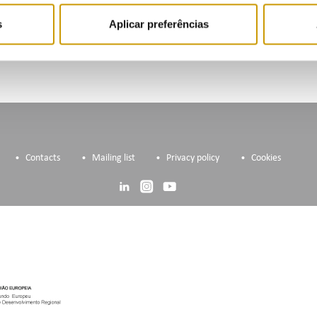
gulamento, o Edital e a Ficha de Candidatura podem ser consultados
s
Aplicar preferências
azo de entrega das candidaturas termina a 5 de outubro de 2020, pre
Contacts
Mailing list
Privacy policy
Cookies