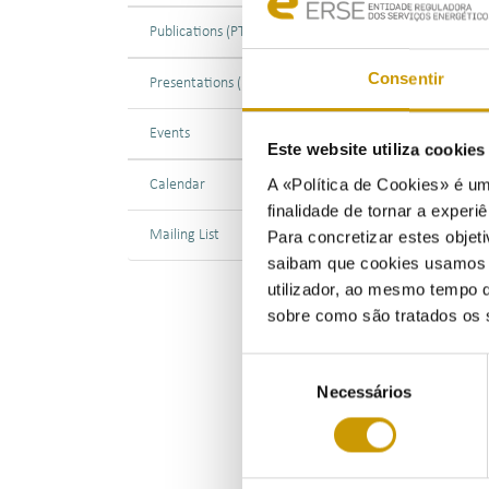
Publications (PT)
16/0
Consentir
Presentations (PT)
A RE
Técn
Events
regu
Este website utiliza cookie
A «Política de Cookies» é um
Calendar
Este
finalidade de tornar a experiê
júri
Mailing List
Para concretizar estes objeti
indi
saibam que cookies usamos e 
- Dr
utilizador, ao mesmo tempo q
sobre como são tratados os 
- Dr
- Pr
Seleção
Univ
Necessários
de
consentimento
Para
arti