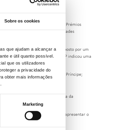
Sobre os cookies
cial Portuguesa lançou o concurso “Prémios
a autoria de colaboradores das entidades
ias que ajudam a alcançar a
zação do Acesso à Energia”, é composto por um
ante e útil quanto possível.
 um dos membros da Direção da RELOP indicou uma
ial que os utilizadores
proteger a privacidade do
cio e Investimentos de São Tomé e Príncipe;
ara obter mais informações
e
.
sileiro de Infraestrutura (CBIE);
 Agregação, da Faculdade de Economia da
Marketing
vencedor receberá um convite para apresentar o