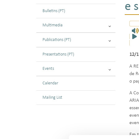
e 
Bulletins (PT)
Multimedia
Publications (PT)
Presentations (PT)
12/1
A RE
Events
de R
o pa
Calendar
A Co
Mailing List
ARIA
esse
even
even
Em t