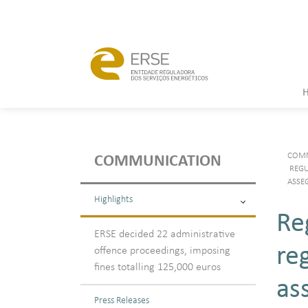
COMM
COMMUNICATION
REGU
ASSE
Highlights
Re
ERSE decided 22 administrative
re
offence proceedings, imposing
fines totalling 125,000 euros
as
Press Releases