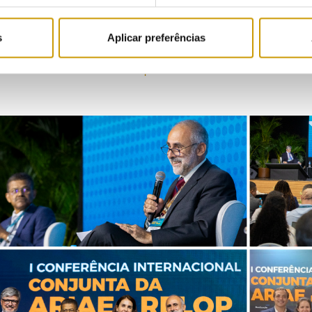
ratividade do setor para investimentos, assegurando um futuro energé
aração de Iguaçu.
s
Aplicar preferências
da à
Declaração de Iguaçu
da ao
site da RELOP
ou
assista aqui