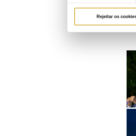
a at
Decl
Rejeitar os cookie
Ace
Ace