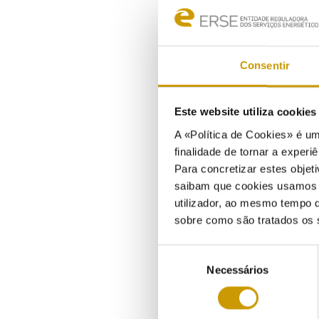
tran
Dest
como
Consentir
do a
mais
Este website utiliza cookie
Na D
reno
A «Política de Cookies» é um
fina
finalidade de tornar a experiê
tran
Para concretizar estes objeti
saibam que cookies usamos e 
“O p
utilizador, ao mesmo tempo q
resi
sobre como são tratados os 
inte
refe
Seleção
Os r
Necessários
de
inte
consentimento
segu