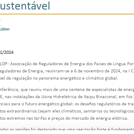
sustentável
Listen
1/2024
LOP - Associação de Reguladores de Energia dos Países de Língua Po
eguladores de Energia, reuniram-se a 6 de novembro de 2024, na I C
pel da regulação no panorama energético e climático global.
nferência, que reuniu mais de uma centena de especialistas de ener
E, nas instalações da Usina Hidrelétrica de Itaipu Binacional, em Fo
nciais para o futuro energético global: os desafios regulatórios da t
tos extraordinários (sejam eles climáticos, sanitários ou tecnológicos
tos extremos nas tarifas e preços do mercado de energia elétrica.
odas as sessões foi destacado que uma regulação forte é fundamenta