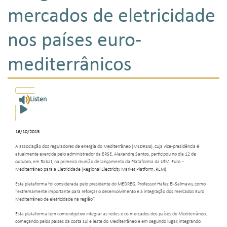
mercados de eletricidade
nos países euro-
mediterrânicos
Listen
16/10/2015
A associação dos reguladores de energia do Mediterrâneo (MEDREG), cuja vice-presidência é
atualmente exercida pelo administrador da ERSE, Alexandre Santos, participou no dia 12 de
outubro, em Rabat, na primeira reunião de lançamento da Plataforma da UfM Euro –
Mediterrâneo para a Eletricidade (Regional Electricity Market Platform, REM).
Esta plataforma foi considerada pelo presidente do MEDREG, Professor Hafez El-Salmawy, como
“extremamente importante para reforçar o desenvolvimento e a integração dos mercados Euro
Mediterrâneo de eletricidade na região”.
Esta plataforma tem como objetivo integrar as redes e os mercados dos países do Mediterrâneo,
começando pelos países da costa sul e leste do Mediterrâneo e em segundo lugar, integrando