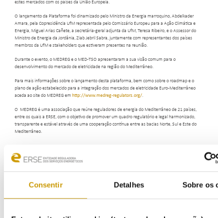
estes mercados com os países da União Europeia.
O lançamento da Plataforma foi dinamizado pelo Ministro da Energia marroquino, Abdelkader
Amara, pela Copresidência UfM representada pelo Comissário Europeu para a Ação Climática e
Energia, Miguel Arias Cañete, a secretária-geral adjunta da UfM, Teresa Ribeiro, e o Assessor do
Ministro de Energia da Jordânia, Ziab Jebril Sabra, juntamente com representantes dos países
membros da UfM e stakeholders que estiveram presentes na reunião.
Durante o evento, o MEDREG e o MED-TSO apresentaram a sua visão comum para o
desenvolvimento do mercado de eletricidade na região do Mediterrâneo.
Para mais informações sobre o lançamento desta plataforma, bem como sobre o roadmap e o
plano de ação estabelecido para a integração dos mercados de eletricidade Euro-Mediterrâneo
aceda ao site do MEDREG em
http://www.medreg-regulators.org/
.
O MEDREG é uma associação que reúne reguladores de energia do Mediterrâneo de 21 países,
entre os quais a ERSE, com o objetivo de promover um quadro regulatório e legal harmonizado,
transparente e estável através de uma cooperação contínua entre as bacias Norte, Sul e Este do
Mediterrâneo.
Consentir
Detalhes
Sobre os 