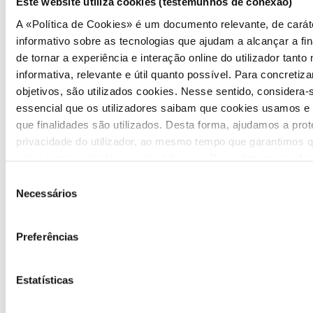
Este website utiliza cookies (testemunhos de conexão)
A «Política de Cookies» é um documento relevante, de carát
informativo sobre as tecnologias que ajudam a alcançar a fin
de tornar a experiência e interação online do utilizador tanto
informativa, relevante e útil quanto possível. Para concretiza
objetivos, são utilizados cookies. Nesse sentido, considera-
essencial que os utilizadores saibam que cookies usamos e
que finalidades são utilizados. Desta forma, ajudamos a prot
privacidade do utilizador, ao mesmo tempo que garantimos 
site é o mais simples possível de usar. Para obter mais inf
sobre como são tratados os seus dados pessoais, consulte 
Seleção
Política de Privacidade
.
Necessários
de
consentimento
COMMUNICATION
Preferências
Highlights
Estatísticas
Press Releases