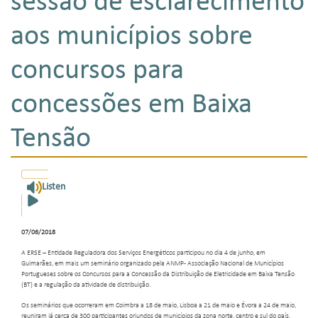
sessão de esclarecimento
aos municípios sobre
concursos para
concessões em Baixa
Tensão
Listen
07/06/2018
A ERSE – Entidade Reguladora dos Serviços Energéticos participou no dia 4 de junho, em
Guimarães, em mais um seminário organizado pela ANMP- Associação Nacional de Municípios
Portugueses sobre os Concursos para a Concessão da Distribuição de Eletricidade em Baixa Tensão
(BT) e a regulação da atividade de distribuição.
Os seminários que ocorreram em Coimbra a 18 de maio, Lisboa a 21 de maio e Évora a 24 de maio,
reuniram já cerca de 300 participantes oriundos de municípios da zona norte, centro e sul do país.