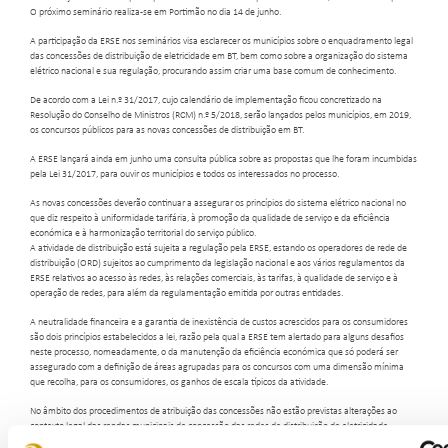
O próximo seminário realiza-se em Portimão no dia 14 de junho.
A participação da ERSE nos seminários visa esclarecer os municípios sobre o enquadramento legal
das concessões de distribuição de eletricidade em BT, bem como sobre a organização do sistema
elétrico nacional e sua regulação, procurando assim criar uma base comum de conhecimento.
De acordo com a Lei n.º 31/2017, cujo calendário de implementação ficou concretizado na
Resolução do Conselho de Ministros (RCM) n.º 5/2018, serão lançados pelos municípios, em 2019,
os concursos públicos para as novas concessões de distribuição em BT.
A ERSE lançará ainda em junho uma consulta pública sobre as propostas que lhe foram incumbidas
pela Lei 31/2017, para ouvir os municípios e todos os interessados no processo.
As novas concessões deverão continuar a assegurar os princípios do sistema elétrico nacional no
que diz respeito à uniformidade tarifária, à promoção da qualidade de serviço e da eficiência
económica e à harmonização territorial do serviço público.
A atividade de distribuição está sujeita a regulação pela ERSE, estando os operadores de rede de
distribuição (ORD) sujeitos ao cumprimento da legislação nacional e aos vários regulamentos da
ERSE relativos ao acesso às redes, às relações comerciais, às tarifas, à qualidade de serviço e à
operação de redes, para além da regulamentação emitida por outras entidades.
A neutralidade financeira e a garantia de inexistência de custos acrescidos para os consumidores
são dois princípios estabelecidos a lei, razão pela qual a ERSE tem alertado para alguns desafios
neste processo, nomeadamente, o da manutenção da eficiência económica que só poderá ser
assegurado com a definição de áreas agrupadas para os concursos com uma dimensão mínima
que recolha, para os consumidores, os ganhos de escala típicos da atividade.
No âmbito dos procedimentos de atribuição das concessões não estão previstas alterações ao
contexto legal das rendas municipais de concessão das redes de distribuição de eletricidade.
Os concursos são uma oportunidade para melhorar o relacionamento entre o concedente e o