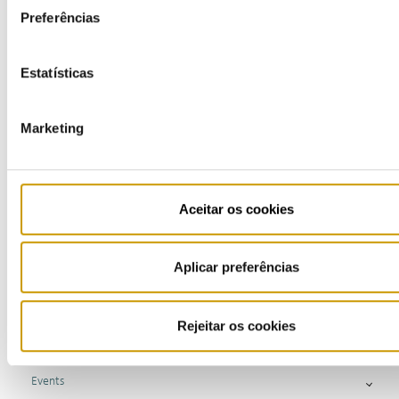
Preferências
Estatísticas
COMMUNICATION
Marketing
Highlights
Press Releases
Aceitar os cookies
Bulletins (PT)
Multimedia
Aplicar preferências
Publications (PT)
Rejeitar os cookies
Presentations (PT)
Events