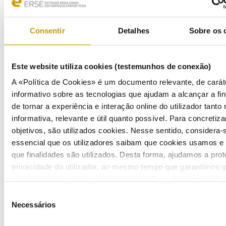
concessionário. Um dos aspetos que poderá ser alvo de melhorias (e também que mais questões
tem suscitado nos seminários) é a gestão da infraestrutura de iluminação pública.
Consentir
Detalhes
Sobre os 
Este website utiliza cookies (testemunhos de conexão)
A «Política de Cookies» é um documento relevante, de carát
informativo sobre as tecnologias que ajudam a alcançar a fin
de tornar a experiência e interação online do utilizador tanto
informativa, relevante e útil quanto possível. Para concretiza
objetivos, são utilizados cookies. Nesse sentido, considera-
essencial que os utilizadores saibam que cookies usamos e
que finalidades são utilizados. Desta forma, ajudamos a prot
privacidade do utilizador, ao mesmo tempo que garantimos 
site é o mais simples possível de usar. Para obter mais inf
sobre como são tratados os seus dados pessoais, consulte 
Seleção
Política de Privacidade
.
Necessários
de
consentimento