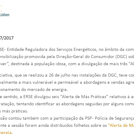
Listen
7/2017
SE- Entidade Reguladora dos Serviços Energéticos, no âmbito da com
ensibilização promovida pela Direção-Geral do Consumidor (DGC) so
lver”, destinada à população idosa, com a divulgação de mais três “A
iciativa, que se realizou a 26 de julho nas instalações da DGC, teve c
almente a mais vulnerável e permeável a abordagens e vendas agr
ionamento do mercado de energia.
e sentido, a ERSE divulgou seis “Alerta de Más Práticas” relativos à 
ratação, tentando identificar as abordagens seguidas por alguns co
s más práticas.
ssão contou também com a participação da PSP - Polícia de Segurança
nte a sessão foram ainda distribuídos folhetos sobre os
“Alerta de Má
nergia
.