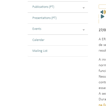
Publications (PT)
Presentations (PT)
Events
27/0
A ER
Calendar
de s
reso
Mailing List
A in
norm
func
Ness
cont
essa
A se
Dura
na E