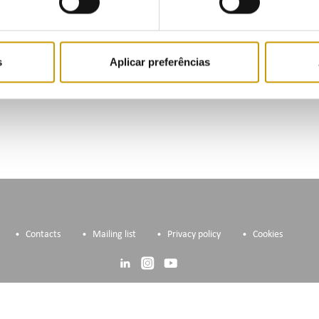
View ERSE HIGHLIGHTS Newsletter | S
s
Aplicar preferências
Subscribe to our mailing li
Contacts
Mailing list
Privacy policy
Cookies