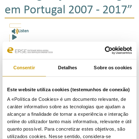
em Portugal 2007 - 2017”
Listen
28/11/2016
A ERSE – Entidade Reguladora dos Serviços Energéticos promove hoje no Centro Cultural de Belém,
em Lisboa, uma sessão comemorativa dos 20 anos de atividade, na qual será lançado o livro “A
Consentir
Detalhes
Sobre os cookies
Regulação da Energia em Portugal 2007 - 2017”, que reúne um vasto conjunto de textos
elaborados pelos seus colaboradores ao longo dos últimos dez anos.
A sessão comemorativa contará com um painel subordinado ao tema “Novos Desafios para a
Regulação Independente em Portugal”, no qual será orador o Prof. Doutor Guilherme d’Oliveira
Este website utiliza cookies (testemunhos de conexão)
Martins, e com o encerramento por parte do Senhor Secretário de Estado da Energia, Dr. Jorge
Seguro Santos.
A «Política de Cookies» é um documento relevante, de
caráter informativo sobre as tecnologias que ajudam a
Consulte em anexo o programa da sessão.
alcançar a finalidade de tornar a experiência e interação
online do utilizador tanto mais informativa, relevante e útil
quanto possível. Para concretizar estes objetivos, são
utilizados cookies. Nesse sentido, considera-se
Programa