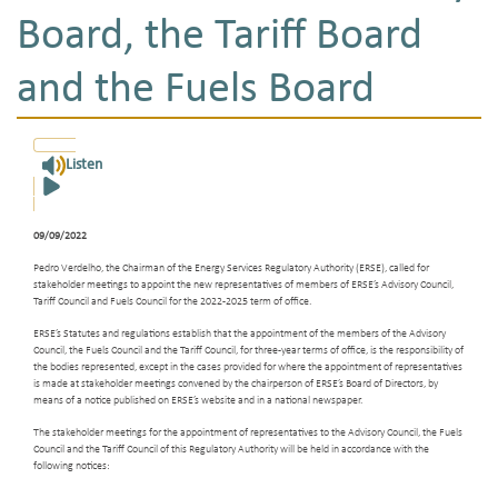
Board, the Tariff Board
and the Fuels Board
Listen
09/09/2022
Pedro Verdelho, the Chairman of the Energy Services Regulatory Authority (ERSE), called for
stakeholder meetings to appoint the new representatives of members of ERSE’s Advisory Council,
Tariff Council and Fuels Council for the 2022-2025 term of office.
ERSE’s Statutes and regulations establish that the appointment of the members of the Advisory
Council, the Fuels Council and the Tariff Council, for three-year terms of office, is the responsibility of
the bodies represented, except in the cases provided for where the appointment of representatives
is made at stakeholder meetings convened by the chairperson of ERSE’s Board of Directors, by
means of a notice published on ERSE’s website and in a national newspaper.
The stakeholder meetings for the appointment of representatives to the Advisory Council, the Fuels
Council and the Tariff Council of this Regulatory Authority will be held in accordance with the
following notices: