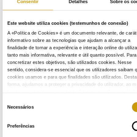
Consentir
Detalhes
Sobre os co
Este website utiliza cookies (testemunhos de conexão)
A «Política de Cookies» é um documento relevante, de carát
informativo sobre as tecnologias que ajudam a alcançar a
finalidade de tornar a experiência e interação online do utiliz
tanto mais informativa, relevante e útil quanto possível. Para
concretizar estes objetivos, são utilizados cookies. Nesse
sentido, considera-se essencial que os utilizadores saibam 
cookies usamos e para que finalidades são utilizados. Desta
forma, ajudamos a proteger a privacidade do utilizador, ao
tempo que garantimos que o site é o mais simples possível 
usar. Para obter mais informações sobre como são tratados
Seleção
seus dados pessoais, consulte a nossa
Política de Privaci
Jornal Açoriano Oriental - 9 de setembro de 2022
Necessários
de
consentimento
Preferências