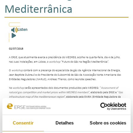
Mediterrânica
Listen
02/07/2018
A ERSE, que atualmente exerce a presidência do MEDREG, acolhe na quarta-feira, dia 4 de julho,
nas suas instalações, em Lisboa, o
workshop
“Futuro do Gás na Região Mediterrânica”.
O
workshop
contará com a presença do especialista de gás da Agência Internacional de Energia,
Jean Baptiste Dubreuil e do Presidente do Subcomité de Gás da Associação Norte Americana das
Entidades Reguladoras (NARUC), Andreas Thanos, como keynote speeches.
No
workshop
serão apresentados dois documentos produzidos pelo MEDREG: “
Assessment of
natural gas competition and market prices within MEDREG members
”, elaborado pela ERSE e “
Gas
infrastructure map of the mediterranean region
”, elaborado pela EMRA (Entidade Reguladora da
Turquia).
O painel sobre o “Futuro do Gás na Região Mediterrânica” terá como moderador o vice-presidente
do MEDREG, do regulador italiano, e nele participarão vários especialistas europeus e
internacionais no gás, provenientes do Banco Mundial, da União para o Mediterrâneo (UfM), da
Consentir
Detalhes
Sobre os cookies
Comissão Europeia e de empresas de gás (REN, Enagas, GRTGas France).
Serão ainda apresentados os mais recentes desenvolvimentos do projeto TANAP (
Trans-Anatolian