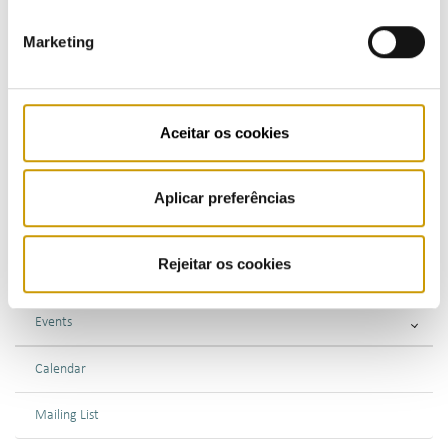
ERSE decided 22 administrative offence proceedings,
Marketing
imposing fines totalling 125,000 euros
Press Releases
Aceitar os cookies
Bulletins (PT)
Multimedia
Aplicar preferências
Publications (PT)
Rejeitar os cookies
Presentations (PT)
Events
Calendar
Mailing List