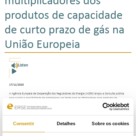
multiplicadores dos
produtos de capacidade
de curto prazo de gás na
União Europeia
Listen
17/11/2020
A Agência Europeia de Cooperação dos Reguladores da Energia (ACER) lançou a Consulta pública
para avaliar a possibilidade de estabelecer um limite para multiplicadores para produtos de
capacidade normalizados nos horizontes diário e intradiário (apenas disponível em inglês). A
consulta pública termina a 9 de dezembro de 2020.
A consulta pública decorre do Regulamento (UE) 2017/460 da Comissão, de 16 de março de 2017,
que estabelece um código de rede relativo a estruturas tarifárias harmonizadas para o transporte
Consentir
Detalhes
Sobre os cookies
de gás. De acordo com o artigo 13, n.º 3, até «
1 de abril de 2023, o nível máximo de multiplicadores
para produtos de capacidade normalizados diários e produtos de capacidade normalizados
intradiários não pode ser superior a 1,5 se, até 1 de abril de 2021
» a ACER emitir uma