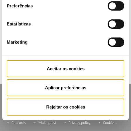
consulte a nossa
Política de Privacidade
.
Preferências
Upcoming Events
Past Events
Estatísticas
Calendar
Marketing
Mailing List
Aceitar os cookies
Aplicar preferências
Rejeitar os cookies
Contacts
Mailing list
Privacy policy
Cookies