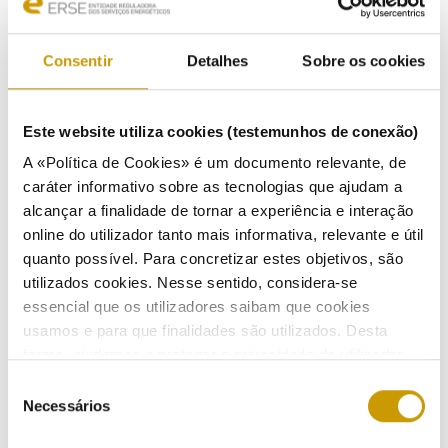
Consentir
Detalhes
Sobre os cookies
COMMUNICATION
Este website utiliza cookies (testemunhos de conexão)
Highlights
A «Política de Cookies» é um documento relevante, de
caráter informativo sobre as tecnologias que ajudam a
Press Releases
alcançar a finalidade de tornar a experiência e interação
online do utilizador tanto mais informativa, relevante e útil
Bulletins (PT)
quanto possível. Para concretizar estes objetivos, são
utilizados cookies. Nesse sentido, considera-se
Multimedia
essencial que os utilizadores saibam que cookies
usamos e para que finalidades são utilizados. Desta
Publications (PT)
forma, ajudamos a proteger a privacidade do utilizador,
Presentations (PT)
ao mesmo tempo que garantimos que o site é o mais
Seleção
simples possível de usar. Para obter mais informações
Necessários
de
Events
sobre como são tratados os seus dados pessoais,
consentimento