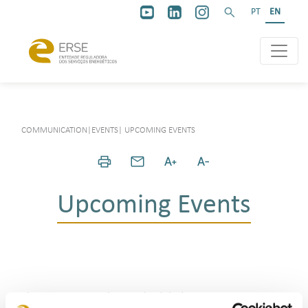
PT
EN
COMMUNICATION
|
EVENTS
|
UPCOMING EVENTS
Upcoming Events
There are currently no scheduled events.