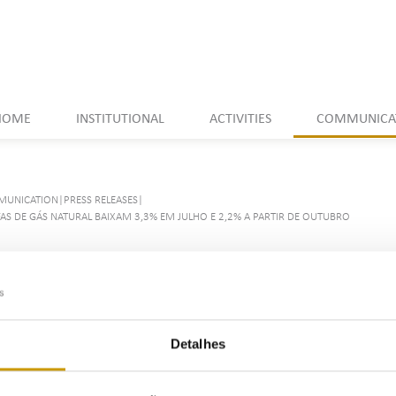
HOME
INSTITUTIONAL
ACTIVITIES
COMMUNICA
UNICATION
|
PRESS RELEASES
|
FAS DE GÁS NATURAL BAIXAM 3,3% EM JULHO E 2,2% A PARTIR DE OUTUBRO
rifas de gás natural baixam 
partir de outubro
Detalhes
Ouvir