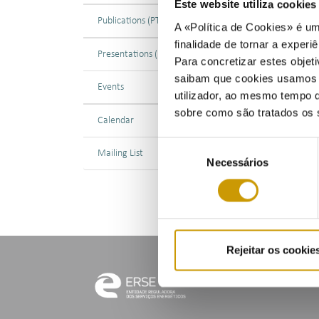
Este website utiliza cookie
Publications (PT)
A «Política de Cookies» é um
01/0
finalidade de tornar a experiê
Presentations (PT)
Para concretizar estes objeti
saibam que cookies usamos e 
Events
utilizador, ao mesmo tempo q
sobre como são tratados os 
Calendar
Com
Seleção
Mailing List
Necessários
de
consentimento
Rejeitar os cookie