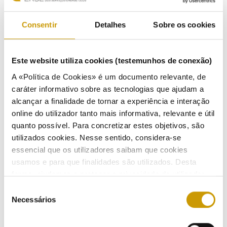
Consentir
Detalhes
Sobre os cookies
Este website utiliza cookies (testemunhos de conexão)
A «Política de Cookies» é um documento relevante, de
caráter informativo sobre as tecnologias que ajudam a
alcançar a finalidade de tornar a experiência e interação
online do utilizador tanto mais informativa, relevante e útil
quanto possível. Para concretizar estes objetivos, são
utilizados cookies. Nesse sentido, considera-se
essencial que os utilizadores saibam que cookies
usamos e para que finalidades são utilizados. Desta
forma, ajudamos a proteger a privacidade do utilizador,
ao mesmo tempo que garantimos que o site é o mais
Seleção
COMMUNICATION
simples possível de usar. Para obter mais informações
Necessários
de
sobre como são tratados os seus dados pessoais,
consentimento
consulte a nossa
Política de Privacidade
.
Highlights