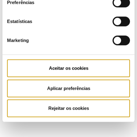
Preferências
Press Releases
Estatísticas
Bulletins (PT)
Marketing
Multimedia
Publications (PT)
Aceitar os cookies
Presentations (PT)
Events
Aplicar preferências
Calendar
Rejeitar os cookies
Mailing List