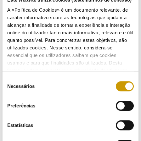
Press Releases
A «Política de Cookies» é um documento relevante, de
caráter informativo sobre as tecnologias que ajudam a
Bulletins (PT)
alcançar a finalidade de tornar a experiência e interação
online do utilizador tanto mais informativa, relevante e útil
Multimedia
quanto possível. Para concretizar estes objetivos, são
utilizados cookies. Nesse sentido, considera-se
Publications (PT)
essencial que os utilizadores saibam que cookies
usamos e para que finalidades são utilizados. Desta
Presentations (PT)
forma, ajudamos a proteger a privacidade do utilizador,
ao mesmo tempo que garantimos que o site é o mais
Seleção
Events
simples possível de usar. Para obter mais informações
Necessários
de
sobre como são tratados os seus dados pessoais,
consentimento
Calendar
consulte a nossa
Política de Privacidade
.
Preferências
Mailing List
Estatísticas