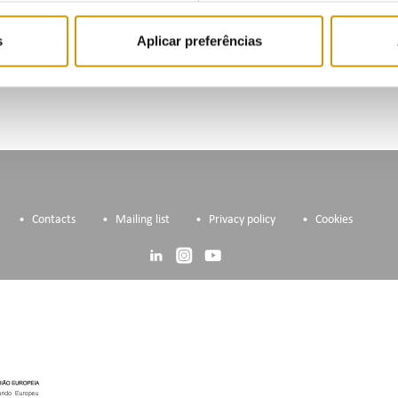
icipants can access the webinar via this
link.
s
Aplicar preferências
ss the
Programme
Contacts
Mailing list
Privacy policy
Cookies