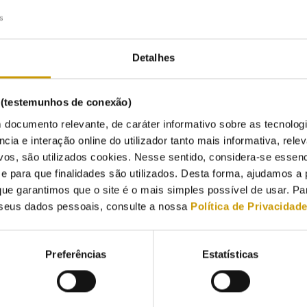
2/2025
Detalhes
5 December, the MIBEL Board of Regulators — comprising the Port
Energy Services Regulatory Authority (ERSE), the National Securitie
ission of Markets and Competition (CNMC) — will be holding a webin
s (testemunhos de conexão)
ition'.
 documento relevante, de caráter informativo sobre as tecnolog
ncia e interação online do utilizador tanto mais informativa, relev
aim of the Mibel webinar is to hear the perspectives of energy compan
vos, são utilizados cookies. Nesse sentido, considera-se essenc
lenges arising from the energy transition and how to finance it.
para que finalidades são utilizados. Desta forma, ajudamos a 
first panel will discuss the perspective of energy company associati
ue garantimos que o site é o mais simples possível de usar. P
gía Eléctrica (AELEC), the Associação Portuguesa das Empresas do Se
seus dados pessoais, consulte a nossa
Política de Privacidad
tricity Industry (EURELECTRIC).
second panel will hear from the Instituto de Crédito Oficial (ICO) a
Preferências
Estatísticas
ncing and development banks, as well as the financial institution ass
ciação Portuguesa de Bancos (APB).