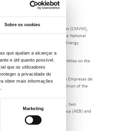
Sobre os cookies
uguese Securities Market Commission (CMVM),
s Market Commission (CNMV), and the National
ar on the topic of 'Financing the Energy
ias que ajudam a alcançar a
ante e útil quanto possível.
ies and public-private financial entities on the
ial que os utilizadores
proteger a privacidade do
ons, represented by the Asociación de Empresas de
ara obter mais informações
ctor Eléctrico (ELECPOR) and The Union of the
e
.
nd Banco Português de Fomento (BPF), two
Marketing
ociations Asociación Española de Banca (AEB) and