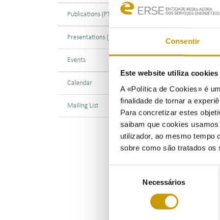
Publications (PT)
02/1
Presentations (PT)
Consentir
On 1
Events
the 
Comm
Este website utiliza cookie
Calendar
Trans
A «Política de Cookies» é um
finalidade de tornar a experiê
The 
Mailing List
Para concretizar estes objeti
chal
saibam que cookies usamos e 
The 
utilizador, ao mesmo tempo q
Ener
sobre como são tratados os 
Elec
Seleção
The 
Necessários
de
fina
consentimento
Asso