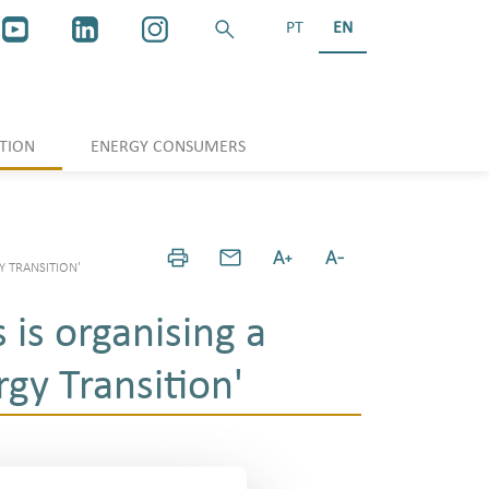
PT
EN
TION
ENERGY CONSUMERS
Y TRANSITION'
is organising a
gy Transition'