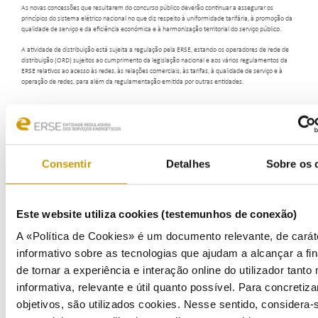
As novas concessões que resultarem do concurso público deverão continuar a assegurar os
princípios do sistema elétrico nacional no que diz respeito à uniformidade tarifária, à promoção da
qualidade de serviço e da eficiência económica e à harmonização territorial do serviço público.
A atividade de distribuição está sujeita a regulação pela ERSE, estando os operadores de rede de
distribuição (ORD) sujeitos ao cumprimento da legislação nacional e aos vários regulamentos da
ERSE relativos ao acesso às redes, às relações comerciais, às tarifas, à qualidade de serviço e à
operação de redes, para além da regulamentação emitida por outras entidades.
Consentir
Detalhes
Sobre os 
Este website utiliza cookies (testemunhos de conexão)
A «Política de Cookies» é um documento relevante, de carát
informativo sobre as tecnologias que ajudam a alcançar a fin
de tornar a experiência e interação online do utilizador tanto
informativa, relevante e útil quanto possível. Para concretiza
objetivos, são utilizados cookies. Nesse sentido, considera-