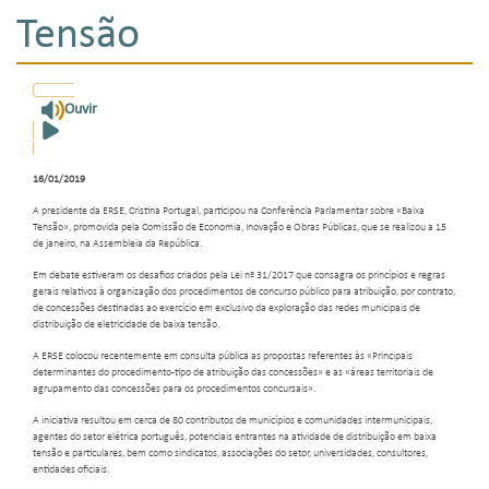
Tensão
Ouvir
16/01/2019
A presidente da ERSE, Cristina Portugal, participou na Conferência Parlamentar sobre «Baixa
Tensão», promovida pela Comissão de Economia, Inovação e Obras Públicas, que se realizou a 15
de janeiro, na Assembleia da República.
Em debate estiveram os desafios criados pela Lei nº 31/2017 que consagra os princípios e regras
gerais relativos à organização dos procedimentos de concurso público para atribuição, por contrato,
de concessões destinadas ao exercício em exclusivo da exploração das redes municipais de
distribuição de eletricidade de baixa tensão.
A ERSE colocou recentemente em consulta pública as propostas referentes às «Principais
determinantes do procedimento-tipo de atribuição das concessões» e as «áreas territoriais de
agrupamento das concessões para os procedimentos concursais».
A iniciativa resultou em cerca de 80 contributos de municípios e comunidades intermunicipais,
agentes do setor elétrica português, potenciais entrantes na atividade de distribuição em baixa
tensão e particulares, bem como sindicatos, associações do setor, universidades, consultores,
entidades oficiais.