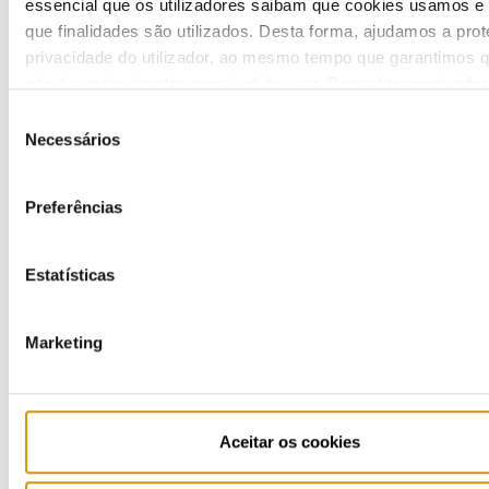
essencial que os utilizadores saibam que cookies usamos e
que finalidades são utilizados. Desta forma, ajudamos a prot
privacidade do utilizador, ao mesmo tempo que garantimos 
COMMUNICATION
site é o mais simples possível de usar. Para obter mais inf
sobre como são tratados os seus dados pessoais, consulte 
Seleção
Política de Privacidade
.
Necessários
Highlights
de
consentimento
Press Releases
Preferências
Bulletins (PT)
Estatísticas
Multimedia
Marketing
Publications (PT)
Presentations (PT)
Aceitar os cookies
Events