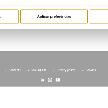
ermos de captação de clientes, em março foi a Endesa o comerciali
a de 45% do número de clientes que mudou de comercializador. Já e
rcializador que maior quota conquistou em março (28%), preferen
s
Aplicar preferências
ado.
 saber mais consulte Mercado Liberalizado Gás Natural –
Situação m
Contacts
Mailing list
Privacy policy
Cookies