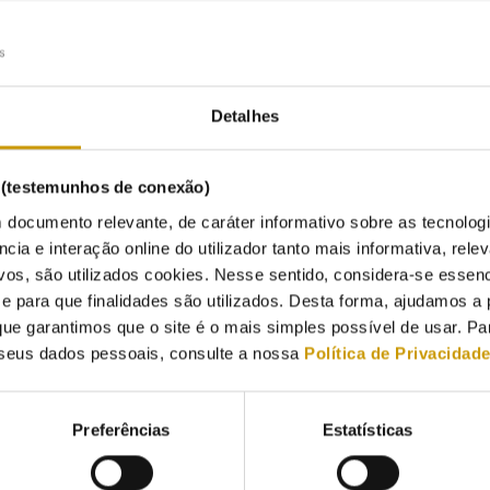
5/2018
mero de consumidores no mercado liberalizado de gás natural subi
Detalhes
mil clientes, permanecendo 305 mil consumidores no mercado regul
denciais e Pequenas e Médias Empresas (PME).
s (testemunhos de conexão)
rcado livre representa já 97% do consumo global em Portugal contine
 documento relevante, de caráter informativo sobre as tecnolog
ento de clientes com maior penetração no mercado, com 94% do con
ncia e interação online do utilizador tanto mais informativa, relev
82% do consumo, e PME, com 71% do consumo.
vos, são utilizados cookies. Nesse sentido, considera-se essenc
ermos de quotas de mercado, a EDP mantém-se como principal ope
para que finalidades são utilizados. Desta forma, ajudamos a 
quota de 56,6%, seguido da Galp, com 23,8%, e da Goldenergy, com
ue garantimos que o site é o mais simples possível de usar. P
ermos de consumo abastecido, a Galp lidera com 51,9% de quota, se
seus dados pessoais, consulte a nossa
Política de Privacidad
com 12,2%.
gmento de grandes consumidores, em termos de consumo, é liderad
Preferências
Estatísticas
ido pela Gas Natural Fenosa com 17%. A Galp lidera também o segme
 No segmentos das PME e residencial lidera a EDP com uma quota d