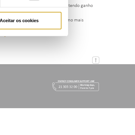
zador que maior captação registou, tendo ganho
m termos de consumo foi a Galp o
cialmente consumidores com consumo mais
Aceitar os cookies
arço de 2018