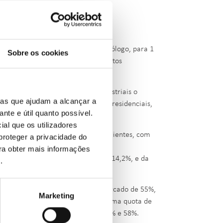
u 5,6% em março, face ao mês homólogo, para 1
Sobre os cookies
ado, maioritariamente dos segmentos
ntal, sendo os consumidores industriais o
ias que ajudam a alcançar a
sumo, seguido dos consumidores residenciais,
ante e útil quanto possível.
ial que os utilizadores
rador do mercado em número de clientes, com
proteger a privacidade do
 13,4%.
ara obter mais informações
guida da Gás Natural Fenosa, com 14,2%, e da
e
.
o pela Galp com uma quota de mercado de 55%,
Marketing
nto dos clientes industriais com uma quota de
e mercado de, respetivamente, 55% e 58%.