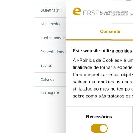
Bulletins (PT)
24/0
Multimedia
O nú
Consentir
156 
Publications (PT)
resi
Este website utiliza cookie
Presentations (PT)
O me
A «Política de Cookies» é um
segm
Events
finalidade de tornar a experiê
com 
Para concretizar estes objeti
Calendar
Em t
saibam que cookies usamos e 
uma 
utilizador, ao mesmo tempo q
Mailing List
Em t
sobre como são tratados os 
EDP 
Seleção
O se
Necessários
de
segu
consentimento
56%.