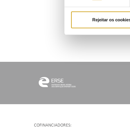
Em t
cerc
come
Rejeitar os cookie
elev
Para
COFINANCIADORES: