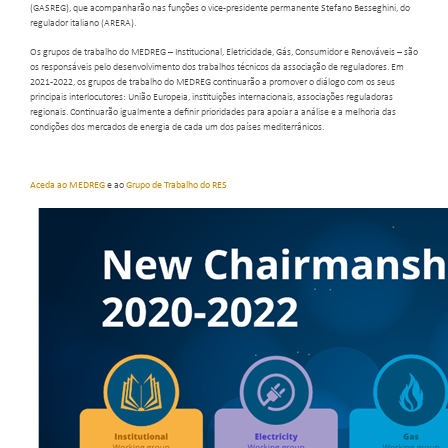
(GASREG), que acompanharão nas funções o vice-presidente permanente Stefano Besseghini, do
regulador italiano (ARERA).
Os grupos de trabalho do MEDREG – Institucional, Eletricidade, Gás, Consumidor e Renováveis – são
os responsáveis pelo desenvolvimento dos trabalhos técnicos da associação de reguladores. Em
2021-2022, os grupos de trabalho do MEDREG continuarão a promover o diálogo com os seus
principais interlocutores: União Europeia, instituições internacionais, associações reguladoras
regionais. Continuarão igualmente a definir prioridades para apoiar a análise e a melhoria das
condições dos mercados de energia de cada um dos países mediterrânicos.
Aceda ao MEDREG
e ao
Grupo de Trabalho do RES