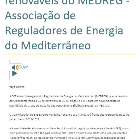
renováveis do MEDREG -
Associação de
Reguladores de Energia
do Mediterrâneo
Ouvir
26/11/2020
A 30ª Assembleia-geral dos Reguladores de Energia do Mediterrâneo (MEDREG), que se realizou
por videoconferência a 25 de novembro de 2020, elegeu a ERSE para um novo mandato na
presidência do Grupo de Trabalho das Renováveis e Eficiência Energética (RES WG).
O administrador da ERSE, Pedro Verdelho, renova a seu mandato à frente deste grupo de trabalho
para o biénio 2021-2022.
A Assembleia-Geral nomeou também Petrit Ahmeti, do regulador de energia albanês (ERE), como
novo presidente do MEDREG para o biénio 2021-2022. Foram ainda eleitos dois vice-presidentes:
Abdellatif Bardach, do regulador de Marrocos (ANRE) e Karem Mahmoud, do regulador egípcio