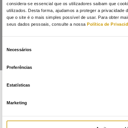
considera-se essencial que os utilizadores saibam que cook
utilizados. Desta forma, ajudamos a proteger a privacidade
que o site é o mais simples possível de usar. Para obter m
Contacts
Mailing list
Privacy policy
Cookies
seus dados pessoais, consulte a nossa
Política de Privaci
Seleção
Necessários
de
consentimento
Preferências
Estatísticas
COFINANCIADORES:
Marketing
Ficha de Projeto