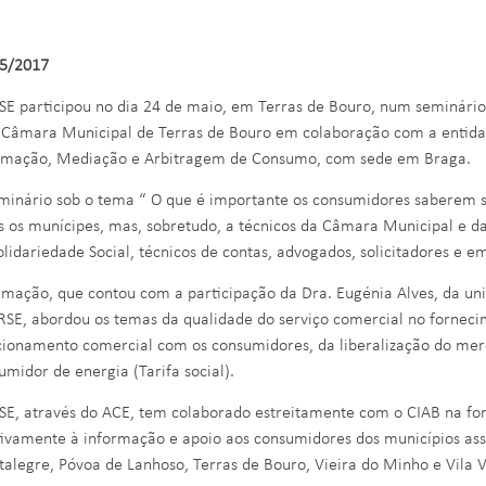
5/2017
SE participou no dia 24 de maio, em Terras de Bouro, num seminário
 Câmara Municipal de Terras de Bouro em colaboração com a entida
rmação, Mediação e Arbitragem de Consumo, com sede em Braga.
minário sob o tema “ O que é importante os consumidores saberem so
s os munícipes, mas, sobretudo, a técnicos da Câmara Municipal e das
olidariedade Social, técnicos de contas, advogados, solicitadores e e
rmação, que contou com a participação da Dra. Eugénia Alves, da u
RSE, abordou os temas da qualidade do serviço comercial no fornecim
cionamento comercial com os consumidores, da liberalização do merc
umidor de energia (Tarifa social).
SE, através do ACE, tem colaborado estreitamente com o CIAB na fo
tivamente à informação e apoio aos consumidores dos municípios ass
alegre, Póvoa de Lanhoso, Terras de Bouro, Vieira do Minho e Vila 