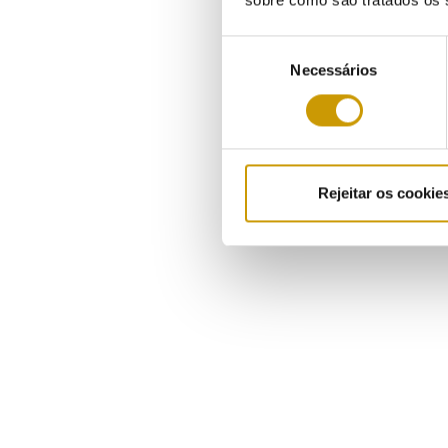
sobre como são tratados os 
Seleção
Necessários
de
consentimento
Rejeitar os cookie