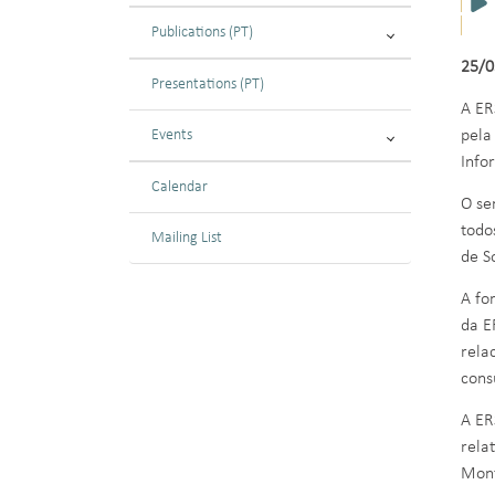
Publications (PT)
25/0
Presentations (PT)
A ER
Events
pela
Info
Calendar
O se
todo
Mailing List
de S
A fo
da E
rela
cons
A ER
rela
Mont