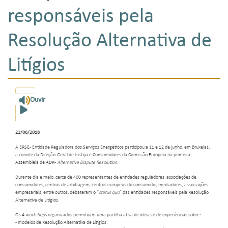
responsáveis pela
Resolução Alternativa de
Litígios
Ouvir
22/06/2018
A ERSE - Entidade Reguladora dos Serviços Energéticos participou a 11 e 12 de junho, em Bruxelas,
a convite da Direção-Geral de Justiça e Consumidores da Comissão Europeia na primeira
Assembleia de ADR -
Alternative Dispute Resolution
.
Durante dia e meio, cerca de 400 representantes de entidades reguladoras, associações de
consumidores, centros de arbitragem, centros europeus do consumidor, mediadores, associações
empresariais, entre outros, debateram o “
status quo
” das entidades responsáveis pela Resolução
Alternativa de Litígios.
Os 4
workshops
organizados permitiram uma partilha ativa de ideias e de experiências sobre:
- modelos de Resolução Alternativa de Litígios;