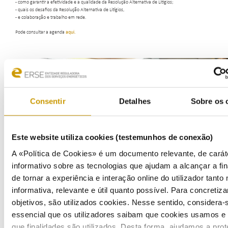
- como garantir a efetividade e a qualidade da Resolução Alternativa de Litígios;
- quais os desafios da Resolução Alternativa de Litígios,
- e colaboração e trabalho em rede.
Pode consultar a agenda
aqui
.
Consentir
Detalhes
Sobre os 
Este website utiliza cookies (testemunhos de conexão)
A «Política de Cookies» é um documento relevante, de carát
informativo sobre as tecnologias que ajudam a alcançar a fin
de tornar a experiência e interação online do utilizador tanto
informativa, relevante e útil quanto possível. Para concretiza
objetivos, são utilizados cookies. Nesse sentido, considera-
essencial que os utilizadores saibam que cookies usamos e
que finalidades são utilizados. Desta forma, ajudamos a prot