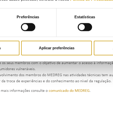
DREG, que este ano celebra o seu 10º aniversário, conta atualment
m contribuído ao longo dos anos para reforçar o poder dos regulador
e a sua criação, o MEDREG estabeleceu uma forte e extensa relação 
Preferências
Estatísticas
rnacionais e afirmou-se como uma instituição-chave na região.
lmente, o MEDREG está a intensificar o seu apoio aos membros do 
utura regulatória efetiva na eletricidade e no gás, dedicando todos o
onais.
 atividade procurará ajudar os reguladores a desempenhar o seu pap
s
Aplicar preferências
r integração regional.
oteção dos consumidores continuará também a ser uma das priorida
e os seus membros com o objetivo de aumentar o acesso à informaçã
umidores vulneráveis.
volvimento dos membros do MEDREG nas atividades técnicas tem a
r da troca de experiências e do conhecimento ao nível da regulação.
 mais informações consulte o
comunicado do MEDREG
.