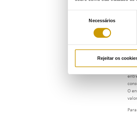
O ME
e te
Seleção
Desd
Necessários
de
inte
consentimento
Atua
estr
naci
Esta
Rejeitar os cookie
maio
A pr
entr
cons
O en
valo
Para