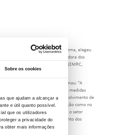
EDREG), que hoje se realizou em Roma, elegeu
istrador da ERSE- Entidade Reguladora dos
(EMRA, Turquia) e Wijdan Alrabadi (EMRC,
Sobre os cookies
EEGSI, Itália).
dente-eleito Alexandre Santos afirmou: “A
 apoiar os seus membros através de medidas
elativamente às questões de desenvolvimento de
ias que ajudam a alcançar a
ho pela frente, tanto na continuação como no
ante e útil quanto possível.
nte face aos grandes desafios que o setor
ial que os utilizadores
bem como de apoiar o desenvolvimento dos
proteger a privacidade do
 região”, acrescentou.
ara obter mais informações
e
.