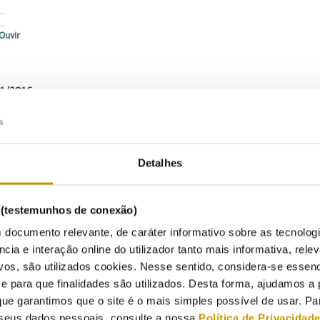
Ouvir
1/2016
ª Assembleia-geral dos Reguladores de Energia do Mediterrâneo (M
 novo Presidente para o período 2016-2018 Alexandre Santos, admin
iços Energéticos e como novas vice-presidentes Gülefşan Demirbaş 
Detalhes
ânia), que se juntam à vice-presidente permanente, Valeria Termini (A
sentando a sua visão para o mandato dos próximos dois anos, o presi
s (testemunhos de conexão)
a principal prioridade será reforçar a capacidade do MEDREG para
onalizadas que respondam às necessidades específicas de cada um r
 documento relevante, de caráter informativo sobre as tecnolog
ado e de regulação nos nossos países”. “O MEDREG tem muito trabal
ncia e interação online do utilizador tanto mais informativa, relev
alecimento das suas atividades, no sentido de nos apoiarmos mutuame
vos, são utilizados cookies. Nesse sentido, considera-se essenc
gético enfrenta e de promover uma efetiva regulação energética, 
para que finalidades são utilizados. Desta forma, ajudamos a 
os mercados e encorajar os muito necessários investimentos na nossa
ue garantimos que o site é o mais simples possível de usar. P
seus dados pessoais, consulte a nossa
Política de Privacidad