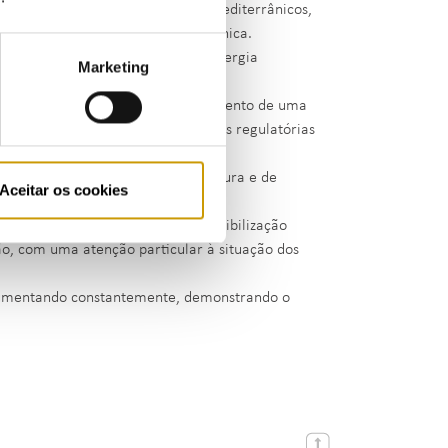
e com 25 membros de 21 países mediterrânicos,
es de energia da região mediterrânica.
com as principais entidades de energia
Marketing
sul do Mediterrâneo no estabelecimento de uma
s seus recursos no apoio às reformas regulatórias
el num contexto de crescente procura e de
Aceitar os cookies
des do MEDREG com ações de sensibilização
o, com uma atenção particular à situação dos
umentando constantemente, demonstrando o