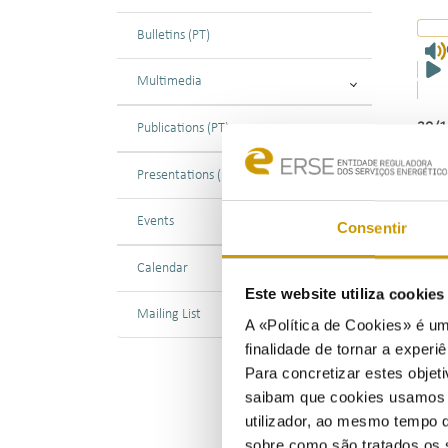
Bulletins (PT)
Multimedia
30/1
Publications (PT)
A 22
Presentations (PT)
como
Serv
Events
Consentir
Jord
Calendar
Apre
Este website utiliza cookie
minh
Mailing List
pers
A «Política de Cookies» é um
merc
finalidade de tornar a experiê
fort
Para concretizar estes objeti
ener
saibam que cookies usamos e 
noss
utilizador, ao mesmo tempo q
sobre como são tratados os 