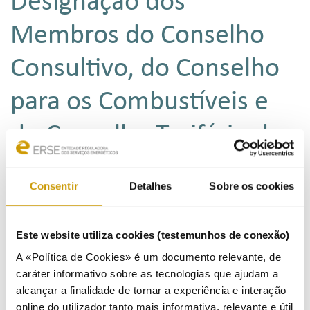
Designação dos
Membros do Conselho
Consultivo, do Conselho
para os Combustíveis e
do Conselho Tarifário da
ERSE
Consentir
Detalhes
Sobre os cookies
Ouvir
Este website utiliza cookies (testemunhos de conexão)
A «Política de Cookies» é um documento relevante, de
05/07/2019
caráter informativo sobre as tecnologias que ajudam a
A ERSE - Entidade Reguladora dos Serviços Energéticos aprovou, após um processo de Consulta
alcançar a finalidade de tornar a experiência e interação
Pública, o Regulamento relativo à Designação dos Membros do Conselho Consultivo, do Conselho
para os Combustíveis e do Conselho Tarifário da ERSE.
online do utilizador tanto mais informativa, relevante e útil