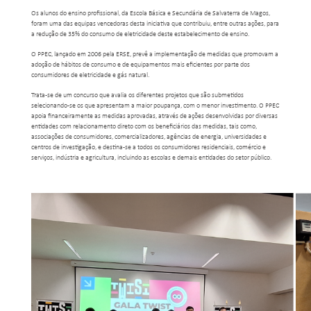
Os alunos do ensino profissional, da Escola Básica e Secundária de Salvaterra de Magos,
foram uma das equipas vencedoras desta iniciativa que contribuiu, entre outras ações, para
a redução de 35% do consumo de eletricidade deste estabelecimento de ensino.
O PPEC, lançado em 2006 pela ERSE, prevê a implementação de medidas que promovam a
adoção de hábitos de consumo e de equipamentos mais eficientes por parte dos
consumidores de eletricidade e gás natural.
Trata-se de um concurso que avalia os diferentes projetos que são submetidos
selecionando-se os que apresentam a maior poupança, com o menor investimento. O PPEC
apoia financeiramente as medidas aprovadas, através de ações desenvolvidas por diversas
entidades com relacionamento direto com os beneficiários das medidas, tais como,
associações de consumidores, comercializadores, agências de energia, universidades e
centros de investigação, e destina-se a todos os consumidores residenciais, comércio e
serviços, indústria e agricultura, incluindo as escolas e demais entidades do setor público.