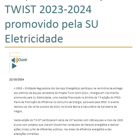
TWIST 2023-2024
promovido pela SU
Eletricidade
Ouvir
22/10/2024
A ERSE – Entidade Reguladora dos Serviços Energéticos participou na cerimónia de entrega
dos prémios da equipa vencedora do Projeto Twist 2023-2024 – Energia em Movimento,
promovido pela SU Eletricidade, uma medida financiada no âmbito da 7.ª edição do PPEC -
Plano de Promoção da Eficiência no Consumo de Energia, aprovado pela ERSE. O evento
realizou-se, dia 16 de outubro de 2024, na Escola Básica e Secundária de Salvaterra de
Magos.
Nesta edição do TWIST participaram cerca de 157 escolas com 268 equipas e mais de 1500
alunos com projetos que visaram disseminar conteúdos de literacia energética e realizar
ações cívicas junto de diferentes públicos, nas áreas da eficiência energética e das
alterações climáticas.