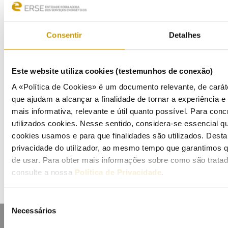
Bulletins (PT)
Multimedia
Consentir
Detalhes
Publications (PT)
Este website utiliza cookies (testemunhos de conexão)
Presentations (PT)
A «Política de Cookies» é um documento relevante, de caráte
Events
que ajudam a alcançar a finalidade de tornar a experiência e i
mais informativa, relevante e útil quanto possível. Para conc
Calendar
utilizados cookies. Nesse sentido, considera-se essencial q
cookies usamos e para que finalidades são utilizados. Dest
Mailing List
privacidade do utilizador, ao mesmo tempo que garantimos q
de usar. Para obter mais informações sobre como são trata
consulte a nossa
Política de Privacidade
.
Seleção
Necessários
de
consentimento