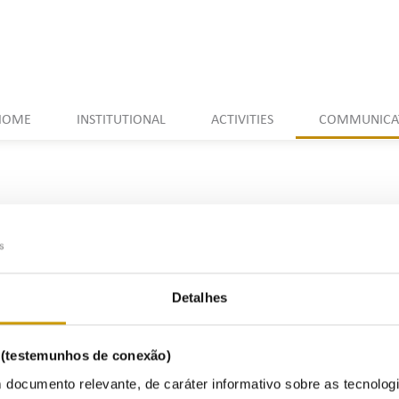
HOME
INSTITUTIONAL
ACTIVITIES
COMMUNICA
f the electricity sector and
Detalhes
regulatory period 2026-2029
s (testemunhos de conexão)
 documento relevante, de caráter informativo sobre as tecnolog
Seminar New regulatory period 2026-2029