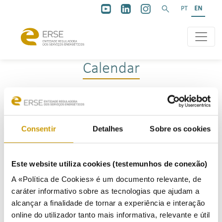
PT
EN
Calendar
Nacional
Internacional
Consentir
Detalhes
Sobre os cookies
agosto de 2026
Hoje
Este website utiliza cookies (testemunhos de conexão)
A «Política de Cookies» é um documento relevante, de
Seg.
Ter.
Qua.
Qui.
Sex.
Sáb.
Dom.
caráter informativo sobre as tecnologias que ajudam a
27
28
29
30
31
1
2
alcançar a finalidade de tornar a experiência e interação
online do utilizador tanto mais informativa, relevante e útil