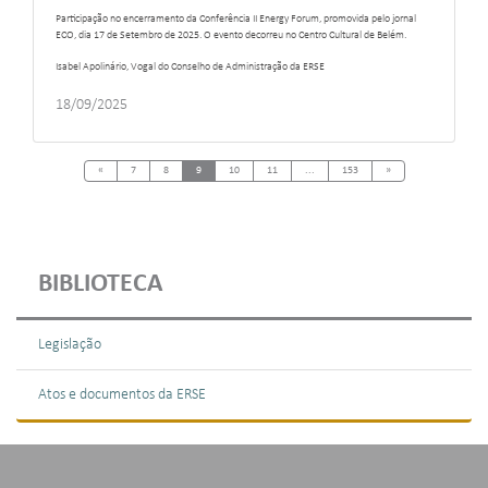
Participação no encerramento da Conferência II Energy Forum, promovida pelo jornal
ECO, dia 17 de Setembro de 2025. O evento decorreu no Centro Cultural de Belém.
Isabel Apolinário, Vogal do Conselho de Administração da ERSE
18/09/2025
Previous
Next
«
7
8
9
10
11
...
153
»
BIBLIOTECA
Legislação
Atos e documentos da ERSE