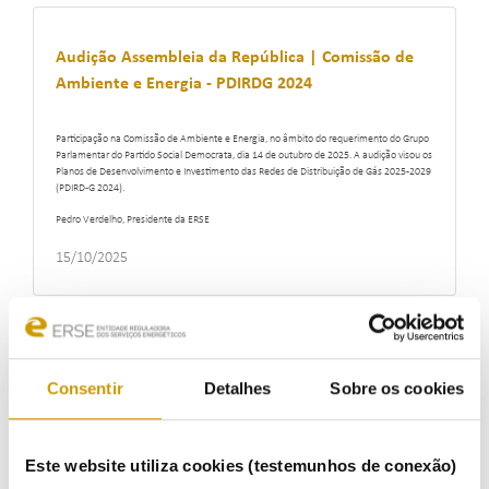
Audição Assembleia da República | Comissão de
Ambiente e Energia - PDIRDG 2024
Participação na Comissão de Ambiente e Energia, no âmbito do requerimento do Grupo
Parlamentar do Partido Social Democrata, dia 14 de outubro de 2025. A audição visou os
Planos de Desenvolvimento e Investimento das Redes de Distribuição de Gás 2025-2029
(PDIRD-G 2024).
Pedro Verdelho, Presidente da ERSE
15/10/2025
Estudo de Benchmarking - Operadores de Redes
Consentir
Detalhes
Sobre os cookies
de Distribuição do setor elétrico
15/10/2025
Este website utiliza cookies (testemunhos de conexão)