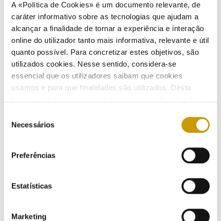
A «Política de Cookies» é um documento relevante, de
caráter informativo sobre as tecnologias que ajudam a
Relatório da Qualidade de Serviço Técnica do
alcançar a finalidade de tornar a experiência e interação
Setor Elétrico - 2024
online do utilizador tanto mais informativa, relevante e útil
quanto possível. Para concretizar estes objetivos, são
09/10/2025
utilizados cookies. Nesse sentido, considera-se
essencial que os utilizadores saibam que cookies
usamos e para que finalidades são utilizados. Desta
forma, ajudamos a proteger a privacidade do utilizador,
Relatório da Qualidade de Serviço Comercial -
ao mesmo tempo que garantimos que o site é o mais
Seleção
2024 - Deslocações à Instalação do Cliente e
simples possível de usar. Para obter mais informações
Necessários
de
Operações Remotas
sobre como são tratados os seus dados pessoais,
consentimento
08/10/2025
consulte a nossa
Política de Privacidade
.
Preferências
Estatísticas
Boletim das Ofertas Comerciais de Gás Natural -
3.º trimestre de 2025
Marketing