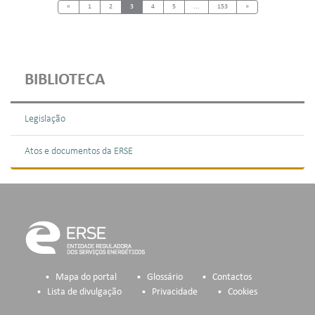
Previous
Next
«
1
2
3
4
5
...
153
»
BIBLIOTECA
Legislação
Atos e documentos da ERSE
Mapa do portal
Glossário
Contactos
Lista de divulgação
Privacidade
Cookies