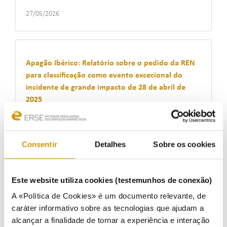
27/05/2026
Apagão Ibérico: Relatório sobre o pedido da REN
para classificação como evento excecional do
incidente de grande impacto de 28 de abril de
2025
26/05/2026
Consentir
Detalhes
Sobre os cookies
Apagão Ibérico: Relatório sobre o pedido da E-
Este website utiliza cookies (testemunhos de conexão)
REDES para classificação como evento excecional
do incidente de grande impacto de 28 de abril de
A «Política de Cookies» é um documento relevante, de
2025
caráter informativo sobre as tecnologias que ajudam a
alcançar a finalidade de tornar a experiência e interação
26/05/2026