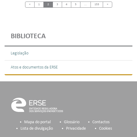
Previous
Next
«
1
2
3
4
5
...
153
»
BIBLIOTECA
Legislação
Atos e documentos da ERSE
Mapa do portal
Glossário
Contactos
Lista de divulgação
Privacidade
Cookies