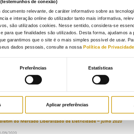
s (testemunhos de conexão)
4/01/2021
 documento relevante, de caráter informativo sobre as tecnolog
ncia e interação online do utilizador tanto mais informativa, relev
vos, são utilizados cookies. Nesse sentido, considera-se essenc
para que finalidades são utilizados. Desta forma, ajudamos a 
oletim do Mercado Liberalizado de Eletricidade – setembro 2020
ue garantimos que o site é o mais simples possível de usar. P
seus dados pessoais, consulte a nossa
Política de Privacidad
9/10/2020
Preferências
Estatísticas
oletim do Mercado Liberalizado de Eletricidade – agosto 2020
1/10/2020
s
Aplicar preferências
oletim do Mercado Liberalizado de Eletricidade – julho 2020
1/09/2020