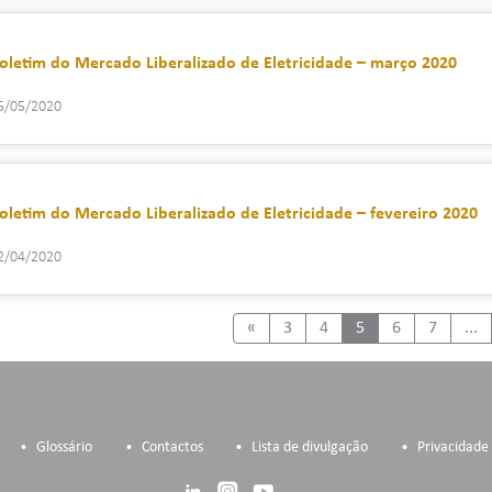
oletim do Mercado Liberalizado de Eletricidade – março 2020
5/05/2020
oletim do Mercado Liberalizado de Eletricidade – fevereiro 2020
2/04/2020
Previous
«
3
4
5
6
7
...
Glossário
Contactos
Lista de divulgação
Privacidade