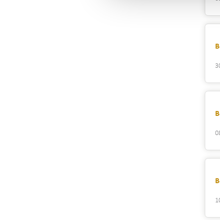
B
3
B
0
B
1