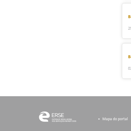
B
2
B
0
Mapa do portal