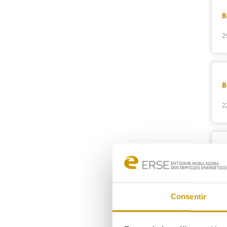
B
2
B
2
B
2
Consentir
B