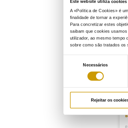
Este website utiliza cookie
1
A «Política de Cookies» é um
finalidade de tornar a experiê
Para concretizar estes objeti
saibam que cookies usamos e 
B
utilizador, ao mesmo tempo q
sobre como são tratados os 
2
Seleção
Necessários
de
consentimento
B
0
Rejeitar os cookie
B
0