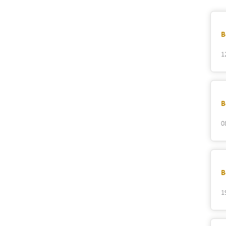
B
1
B
0
B
1