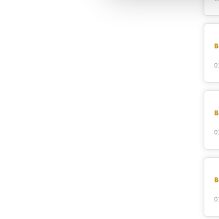
B
0
B
0
B
0