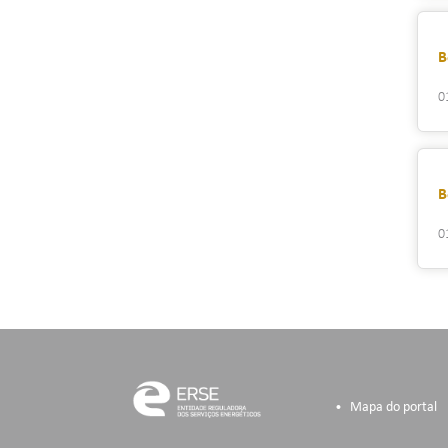
B
0
B
0
Mapa do portal