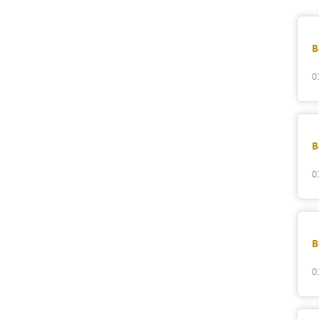
B
0
B
0
B
0