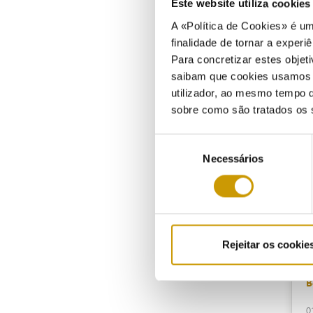
Este website utiliza cookie
0
A «Política de Cookies» é um
finalidade de tornar a experiê
Para concretizar estes objeti
saibam que cookies usamos e 
B
utilizador, ao mesmo tempo q
sobre como são tratados os 
0
Seleção
Necessários
de
consentimento
B
0
Rejeitar os cookie
B
0