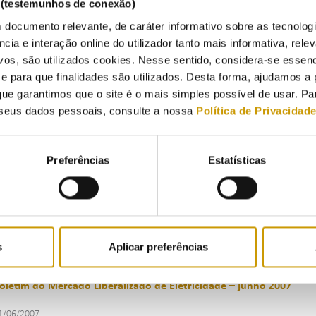
s (testemunhos de conexão)
1/09/2007
 documento relevante, de caráter informativo sobre as tecnolog
ncia e interação online do utilizador tanto mais informativa, relev
vos, são utilizados cookies. Nesse sentido, considera-se essenc
para que finalidades são utilizados. Desta forma, ajudamos a 
oletim do Mercado Liberalizado de Eletricidade – agosto 2007
ue garantimos que o site é o mais simples possível de usar. P
seus dados pessoais, consulte a nossa
Política de Privacidad
1/08/2007
Preferências
Estatísticas
oletim do Mercado Liberalizado de Eletricidade – julho 2007
1/07/2007
s
Aplicar preferências
oletim do Mercado Liberalizado de Eletricidade – junho 2007
1/06/2007