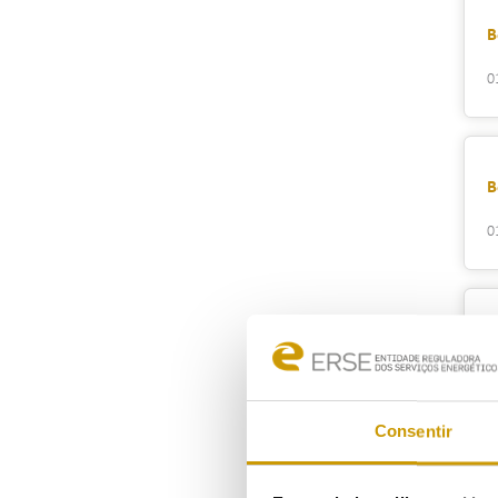
B
0
B
0
B
0
Consentir
B