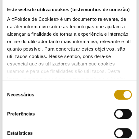
Este website utiliza cookies (testemunhos de conexão)
A «Política de Cookies» é um documento relevante, de
Conferência Renewable Energy Communities and
caráter informativo sobre as tecnologias que ajudam a
Collective Self-Consumption
alcançar a finalidade de tornar a experiência e interação
online do utilizador tanto mais informativa, relevante e útil
Participação no evento organizado pelo Forum Italiano de Comunidades de Energia. A
quanto possível. Para concretizar estes objetivos, são
intervenção centrou-se na promoção das melhores práticas para maximizar os
utilizados cookies. Nesse sentido, considera-se
benefícios ambientais, económicos e sociais no território.
essencial que os utilizadores saibam que cookies
Pedro Verdelho, Presidente da ERSE
usamos e para que finalidades são utilizados. Desta
16/11/2021
forma, ajudamos a proteger a privacidade do utilizador,
ao mesmo tempo que garantimos que o site é o mais
Seleção
simples possível de usar. Para obter mais informações
Necessários
de
sobre como são tratados os seus dados pessoais,
consentimento
Workshop MEDREG Hydrogen Strategy and
consulte a nossa
Política de Privacidade
.
Preferências
Challenges for Southern Shore Members
Intervenção no 'Workshop MEDREG Hydrogen Strategy and Challenges for Southern
Estatísticas
Shore Members', promovido pelo MEDREG.