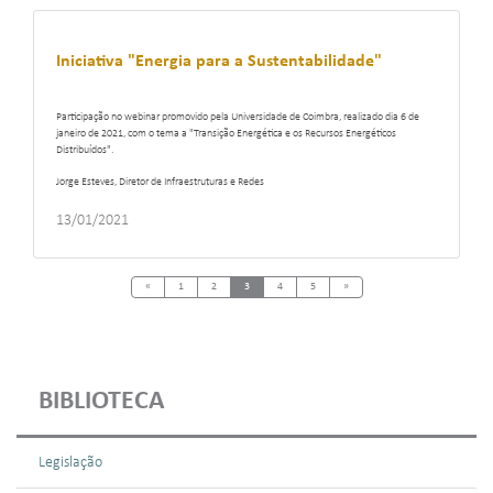
Iniciativa "Energia para a Sustentabilidade"
Participação no webinar promovido pela Universidade de Coimbra, realizado dia 6 de
janeiro de 2021, com o tema a "Transição Energética e os Recursos Energéticos
Distribuídos".
Jorge Esteves, Diretor de Infraestruturas e Redes
13/01/2021
Previous
Next
«
1
2
3
4
5
»
BIBLIOTECA
Legislação