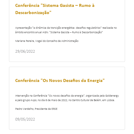
Conferência "Sistema Gasista – Rumo à
Descarbonização"
Apresentação "a dinâmica da transição energética: desafios regulatórios" realizada no
âmbito encontro anual AGN: "Sistema Gasista – Rumo à Descarbonização"
Mariana Pereira, Vogal do Conselho de Administração
29/06/2022
Conferência "Os Novos Desafios da Energia"
Intervenção na Conferência "Os novos desafios da energia", organizada pela Goldenergy
e pelo grupo Axpo, no dia 6 de maio de 2022, no Centro Cultural de Belém, em Lisboa.
Pedro Verdelho, Presidente da ERSE
09/05/2022