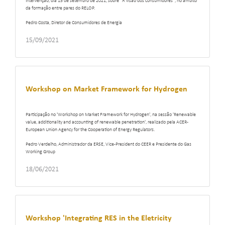
Intervenção, dia 15 de setembro de 2021, sobre "A visão dos consumidores", no âmbito
da formação entre pares do RELOP.
Pedro Costa, Diretor de Consumidores de Energia
15/09/2021
Workshop on Market Framework for Hydrogen
Participação no 'Workshop on Market Framework for Hydrogen', na sessão 'Renewable
value, additionality and accounting of renewable penetration', realizado pela ACER -
European Union Agency for the Cooperation of Energy Regulators.
Pedro Verdelho, Administrador da ERSE, Vice-President do CEER e Presidente do Gas
Working Group
18/06/2021
Workshop 'Integrating RES in the Eletricity