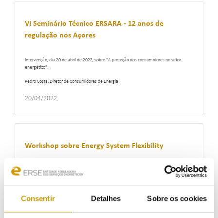
VI Seminário Técnico ERSARA - 12 anos de
regulação nos Açores
Intervenção, dia 20 de abril de 2022, sobre "A proteção dos consumidores no setor
energético".
Pedro Costa, Diretor de Consumidores de Energia
20/04/2022
Workshop sobre Energy System Flexibility
Intervenção no evento organizado pelo INESC Coimbra, no âmbito da Iniciativa de
Energia e Sustentabilidade da Universidade de Coimbra.
Jorge Esteves, Diretor de Infraestruturas e Redes
Consentir
Detalhes
Sobre os cookies
04/02/2022