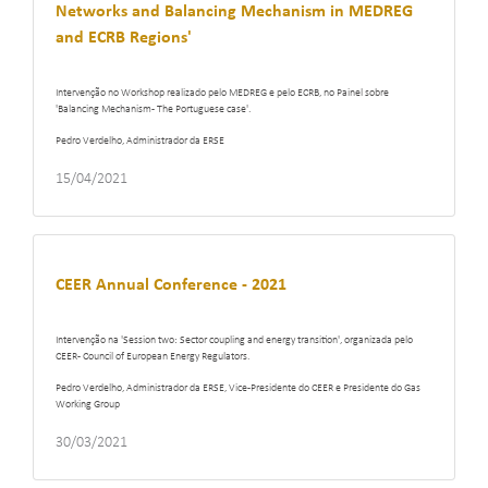
Networks and Balancing Mechanism in MEDREG
and ECRB Regions'
Intervenção no Workshop realizado pelo MEDREG e pelo ECRB, no Painel sobre
'Balancing Mechanism- The Portuguese case'.
Pedro Verdelho, Administrador da ERSE
15/04/2021
CEER Annual Conference - 2021
Intervenção na 'Session two: Sector coupling and energy transition', organizada pelo
CEER- Council of European Energy Regulators.
Pedro Verdelho, Administrador da ERSE, Vice-Presidente do CEER e Presidente do Gas
Working Group
30/03/2021