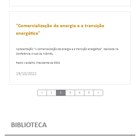
"Comercialização de energia e a transição
energética"
Apresentação "A comercialização de energia e a transição energética", realizada na
Conferência Anual da ACEMEL.
Pedro Verdelho, Presidente da ERSE
19/10/2022
Previous
Next
«
1
2
3
4
5
»
BIBLIOTECA