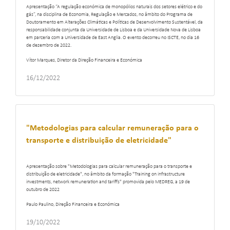
Apresentação “A regulação económica de monopólios naturais dos setores elétrico e do
gás”, na disciplina de Economia, Regulação e Mercados, no âmbito do Programa de
Doutoramento em Alterações Climáticas e Políticas de Desenvolvimento Sustentável, da
responsabilidade conjunta da Universidade de Lisboa e da Universidade Nova de Lisboa
em parceria com a Universidade de East Anglia. O evento decorreu no ISCTE, no dia 16
de dezembro de 2022.
Vítor Marques, Diretor da Direção Financeira e Económica
16/12/2022
"Metodologias para calcular remuneração para o
transporte e distribuição de eletricidade"
Apresentação sobre "Metodologias para calcular remuneração para o transporte e
distribuição de eletricidade", no âmbito da formação "Training on infrastructure
investments, network remuneration and tariffs" promovida pelo MEDREG, a 19 de
outubro de 2022
Paulo Paulino, Direção Financeira e Económica
19/10/2022