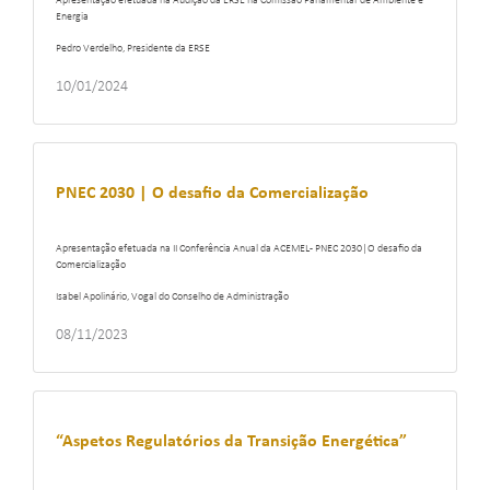
Apresentação efetuada na Audição da ERSE na Comissão Parlamentar de Ambiente e
Energia
Pedro Verdelho, Presidente da ERSE
10/01/2024
PNEC 2030 | O desafio da Comercialização
Apresentação efetuada na II Conferência Anual da ACEMEL - PNEC 2030|O desafio da
Comercialização
Isabel Apolinário, Vogal do Conselho de Administração
08/11/2023
“Aspetos Regulatórios da Transição Energética”