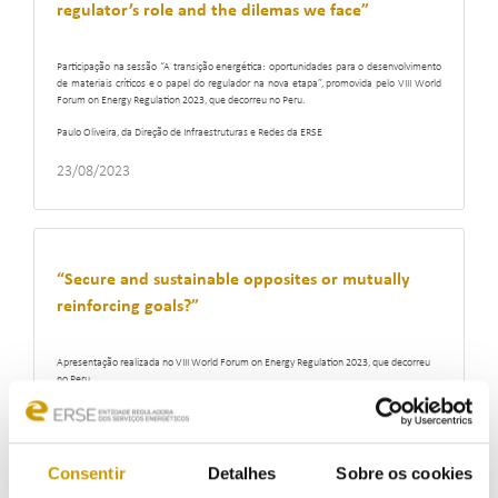
regulator’s role and the dilemas we face”
Participação na sessão “A transição energética: oportunidades para o desenvolvimento
de materiais críticos e o papel do regulador na nova etapa”, promovida pelo VIII World
Forum on Energy Regulation 2023, que decorreu no Peru.
Paulo Oliveira, da Direção de Infraestruturas e Redes da ERSE
23/08/2023
“Secure and sustainable opposites or mutually
reinforcing goals?”
Apresentação realizada no VIII World Forum on Energy Regulation 2023, que decorreu
no Peru.
Pedro Verdelho, Presidente da ERSE
23/08/2023
Consentir
Detalhes
Sobre os cookies