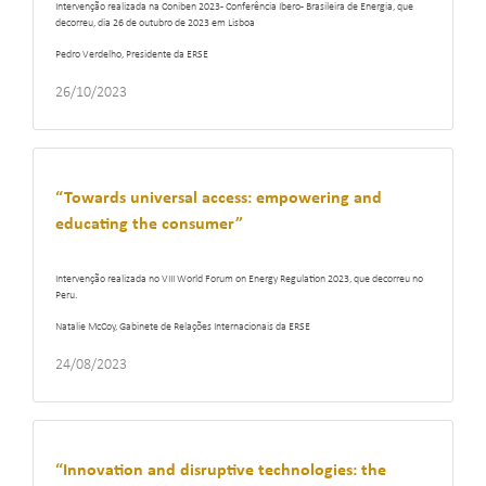
Intervenção realizada na Coniben 2023 - Conferência Ibero- Brasileira de Energia, que
decorreu, dia 26 de outubro de 2023 em Lisboa
Pedro Verdelho, Presidente da ERSE
26/10/2023
“Towards universal access: empowering and
educating the consumer”
Intervenção realizada no VIII World Forum on Energy Regulation 2023, que decorreu no
Peru.
Natalie McCoy, Gabinete de Relações Internacionais da ERSE
24/08/2023
“Innovation and disruptive technologies: the