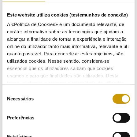
Este website utiliza cookies (testemunhos de conexão)
"Market integration of renewable energies"
A «Política de Cookies» é um documento relevante, de
caráter informativo sobre as tecnologias que ajudam a
Ação de Formação, realizada conjuntamente com Alberto Pototschnig, vice-diretor do
World of Practice e professor na Florence School of Regulation durante o VIII World
alcançar a finalidade de tornar a experiência e interação
Forum on Energy Regulation, que decorreu no Peru.
online do utilizador tanto mais informativa, relevante e útil
Pedro Verdelho, Presidente da ERSE
quanto possível. Para concretizar estes objetivos, são
utilizados cookies. Nesse sentido, considera-se
21/08/2023
essencial que os utilizadores saibam que cookies
usamos e para que finalidades são utilizados. Desta
forma, ajudamos a proteger a privacidade do utilizador,
ao mesmo tempo que garantimos que o site é o mais
"Preços e competitividade no setor do gás"
Seleção
simples possível de usar. Para obter mais informações
Necessários
de
sobre como são tratados os seus dados pessoais,
consentimento
Notas de reflexão e discussão sobre os preços e competitividade no setor do gás, no X
Encontro Anual da APEG, que se realizou no Centro Cultural de Belém, em Lisboa.
consulte a nossa
Política de Privacidade
.
Preferências
Eduardo Teixeira, Direção de Mercados e Concorrência da ERSE
29/06/2023
Estatísticas