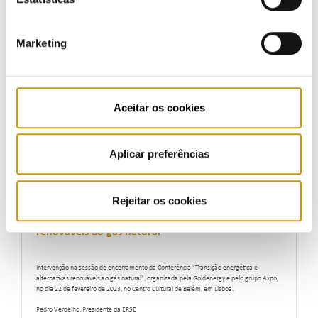
Marketing
Desafios Regulatórios
Apresentação no X Encontro Anual da APEG - Associação Portuguesa de Empresas de
Gás, que decorreu no Centro Cultural de Belém, em Lisboa.
Aceitar os cookies
Pedro Verdelho, Presidente da ERSE
29/06/2023
Aplicar preferências
Rejeitar os cookies
Conferência "Transição energética e alternativas
renováveis ao gás natural"
Intervenção na sessão de encerramento da Conferência "Transição energética e
alternativas renováveis ao gás natural", organizada pela Goldenergy e pelo grupo Axpo,
no dia 22 de fevereiro de 2023, no Centro Cultural de Belém, em Lisboa.
Pedro Verdelho, Presidente da ERSE