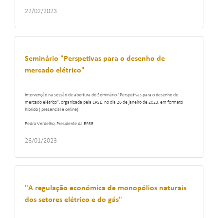
22/02/2023
Seminário "Perspetivas para o desenho de
mercado elétrico"
Intervenção na sessão de abertura do Seminário "Perspetivas para o desenho de
mercado elétrico", organizada pela ERSE, no dia 26 de janeiro de 2023, em formato
híbrido ( presencial e online).
Pedro Verdelho, Presidente da ERSE
26/01/2023
"A regulação económica de monopólios naturais
dos setores elétrico e do gás"