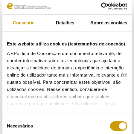
Ações de Fiscalização 2023-2026
Ações de fiscalização - anos anteriores
Consentir
Detalhes
Sobre os cookies
2026
Este website utiliza cookies (testemunhos de conexão)
2025
A «Política de Cookies» é um documento relevante, de
caráter informativo sobre as tecnologias que ajudam a
alcançar a finalidade de tornar a experiência e interação
2024
online do utilizador tanto mais informativa, relevante e útil
quanto possível. Para concretizar estes objetivos, são
2023
utilizados cookies. Nesse sentido, considera-se
essencial que os utilizadores saibam que cookies
usamos e para que finalidades são utilizados. Desta
forma, ajudamos a proteger a privacidade do utilizador,
ao mesmo tempo que garantimos que o site é o mais
Seleção
ATIVIDADE
simples possível de usar. Para obter mais informações
Necessários
de
sobre como são tratados os seus dados pessoais,