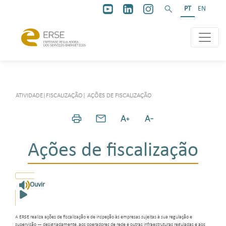
PT
EN
ATIVIDADE
|
FISCALIZAÇÃO
|
AÇÕES DE FISCALIZAÇÃO
Ações de fiscalização
Ouvir
A ERSE realiza ações de fiscalização e de inspeção às empresas sujeitas à sua regulação e
supervisão — designadamente, aos operadores de rede e outras infraestruturas reguladas e aos