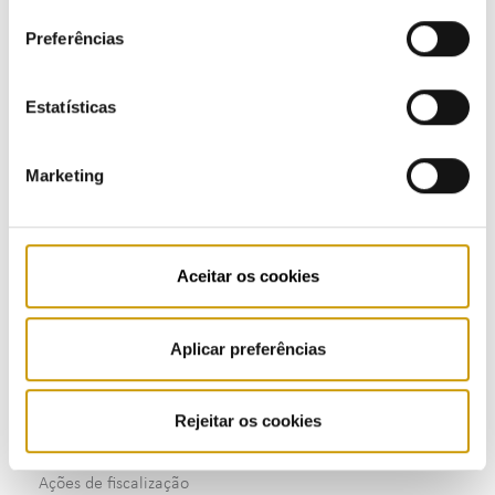
consentimento
Regulação
consulte a nossa
Política de Privacidade
.
Preferências
Regulamentação
Estatísticas
Regulamentos - eletricidade
Regulamentos - gás
Marketing
Regulamento - mobilidade elétrica
Regulamentos - combustíveis e GPL
Aceitar os cookies
Supervisão
Aplicar preferências
Consultas Públicas
Rejeitar os cookies
Fiscalização
Ações de fiscalização