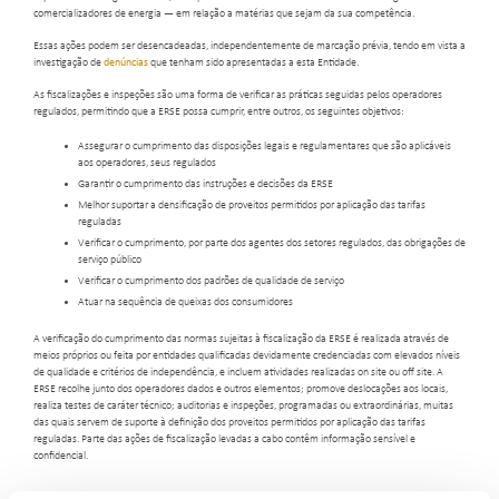
comercializadores de energia — em relação a matérias que sejam da sua competência.
Essas ações podem ser desencadeadas, independentemente de marcação prévia, tendo em vista a
investigação de
denúncias
que tenham sido apresentadas a esta Entidade.
As fiscalizações e inspeções são uma forma de verificar as práticas seguidas pelos operadores
regulados, permitindo que a ERSE possa cumprir, entre outros, os seguintes objetivos:
Assegurar o cumprimento das disposições legais e regulamentares que são aplicáveis
aos operadores, seus regulados
Garantir o cumprimento das instruções e decisões da ERSE
Melhor suportar a densificação de proveitos permitidos por aplicação das tarifas
reguladas
Verificar o cumprimento, por parte dos agentes dos setores regulados, das obrigações de
serviço público
Verificar o cumprimento dos padrões de qualidade de serviço
Atuar na sequência de queixas dos consumidores
A verificação do cumprimento das normas sujeitas à fiscalização da ERSE é realizada através de
meios próprios ou feita por entidades qualificadas devidamente credenciadas com elevados níveis
de qualidade e critérios de independência, e incluem atividades realizadas on site ou off site. A
ERSE recolhe junto dos operadores dados e outros elementos; promove deslocações aos locais,
realiza testes de caráter técnico; auditorias e inspeções, programadas ou extraordinárias, muitas
das quais servem de suporte à definição dos proveitos permitidos por aplicação das tarifas
reguladas. Parte das ações de fiscalização levadas a cabo contêm informação sensível e
confidencial.